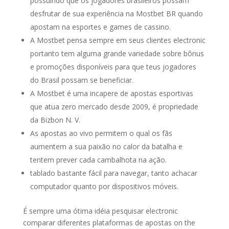
possuindo que os jogadores brasileiros possam
desfrutar de sua experiência na Mostbet BR quando
apostam na esportes e games de cassino.
A Mostbet pensa sempre em seus clientes electronic
portanto tem alguma grande variedade sobre bônus
e promoções disponíveis para que teus jogadores
do Brasil possam se beneficiar.
A Mostbet é uma incapere de apostas esportivas
que atua zero mercado desde 2009, é propriedade
da Bizbon N. V.
As apostas ao vivo permitem o qual os fãs
aumentem a sua paixão no calor da batalha e
tentem prever cada cambalhota na ação.
tablado bastante fácil para navegar, tanto achacar
computador quanto por dispositivos móveis.
É sempre uma ótima idéia pesquisar electronic
comparar diferentes plataformas de apostas on the