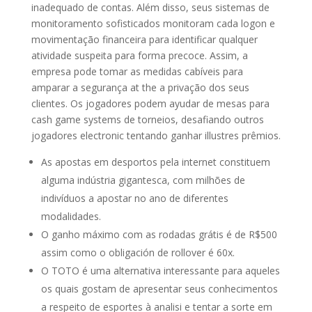
inadequado de contas. Além disso, seus sistemas de
monitoramento sofisticados monitoram cada logon e
movimentação financeira para identificar qualquer
atividade suspeita para forma precoce. Assim, a
empresa pode tomar as medidas cabíveis para
amparar a segurança at the a privação dos seus
clientes. Os jogadores podem ayudar de mesas para
cash game systems de torneios, desafiando outros
jogadores electronic tentando ganhar illustres prêmios.
As apostas em desportos pela internet constituem
alguma indústria gigantesca, com milhões de
indivíduos a apostar no ano de diferentes
modalidades.
O ganho máximo com as rodadas grátis é de R$500
assim como o obligación de rollover é 60x.
O TOTO é uma alternativa interessante para aqueles
os quais gostam de apresentar seus conhecimentos
a respeito de esportes à analisi e tentar a sorte em