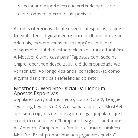
selecionar o esporte em que pretende apostar e
curtir todos os mercados disponíveis.
As odds oferecidas afin de diversos desportos, lo que
futebol e ténis, figuram entre since melhores do setor.
Ademais, existem várias outras opções, incluindo
basquetebol, futebol estadounidense e muito também.
A Mostbet é uma casa para” “apostas com sede na
Chipre, operando desde 2009, e é de propriedade weil
Venson Ltd. Ao longo dos anos, consolidou-se como
alguma das principais referências do setor.
Mostbet: O Web Site Oficial Da Líder Em
Apostas Esportivas
populares carry out momento, como Dota 2, League
regarding Legends e CS. A casa para apostas MostBet
apresenta opções de arriesgar em ligas populares pelo
mundo lo que a Uefa Champions League, Libertadores
da América, Campeonato Brasileiro e muito também.
MostBet Brasil proporciona aos jogadores quatro”