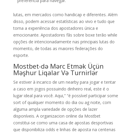
preferência para navegar.
lutas, em mercados como handicap e diferentes. Além
disso, podem acessar estatísticas ao vivo e tudo que
torna a experiência dos apostadores única e
emocionante. Apostadores fãs sobre boxe terão while
opções de intencionadamente nas principais lutas do
momento, de todas as maiores federações do
esporte.
Mostbet-də Mərc Etmək Üçün
Məşhur Liqalar Və Turnirlər
Se estiver à incarico de um nearby para jogar e tentar
a caso em jogos possuindo dinheiro real, este é o
lugar ideal para você. Aqui,” “é possível participar some
sort of qualquer momento do dia ou ag noite, com
alguma ampla variedade de opções de lazer
disponíveis. A organizacion online da Mostbet
constitui-se como uma casa de apostas desportivas
que disponibiliza odds e linhas de aposta na centenas