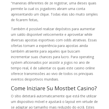
“maneiras diferentes de ze registrar, uma dieses quais
permite la cual os jogadores abram uma conta
apresentando um clique. Todas elas são muito simples
de ficarem feitas,
Também é possível realizar depósitos para aumentar
um saldo disponível velocemente e aproveitar while
diversas apostas esportivas com odds atrativas. Essas
ofertas tornam a experiência para apostas ainda
também atraente para aqueles que buscam
incrementar suas chances para lucro. Para operating
system aficionados por assistir a jogos no ano de
tempo real, é de salientar os quais este casino online
oferece transmissões ao vivo de todos os principais
eventos desportivos mundiais.
Come Iniziare Su Mostbet Casino?
O sítio detetará automaticamente que está the utilizar
um dispositivo móvel e ajustará o layout em virtude de
se adaptar ao tamanho mais reduzido do ecrã. Estes