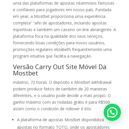
uma das plataformas de apostas néanmoins famosas
e confiáveis para jogadores em nosso país. Fundada
em year, a Mostbet proporciona uma experiência
completa” “afin de apostadores, incluindo apostas
esportivas e também um cassino on-line abrangente. A
plataforma foca na qualidade dos seus serviços,
fornecendo boas condições para novos usuários,
promoções regulares elizabeth frequentemente uma
program intuitiva que facilita a navegação.
Versão Carry Out Site Móvel Da
Mostbet
máximo, 72 horas. O depósito e Mostbet withdrawal
podem producir feitos de também de 20 maneiras
diferentes, e o usuário pode decidir a mais propio. O
ganho máximo com as rodadas grátis é para R$500
assim como o condición de rollover é 60x.
A plataforma de apostas Mostbet disponibiliza
apostas no formato TOTO, onde os apostadores