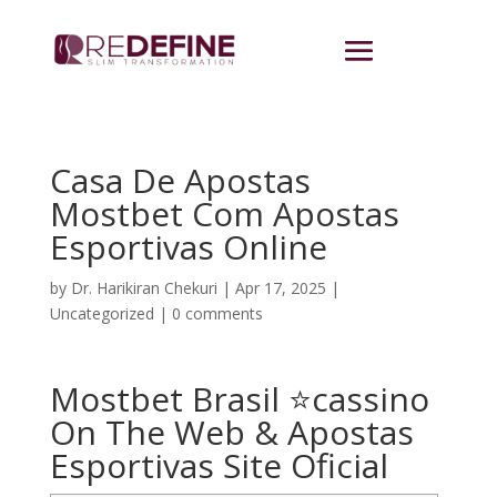
Casa De Apostas
Mostbet Com Apostas
Esportivas Online
by
Dr. Harikiran Chekuri
|
Apr 17, 2025
|
Uncategorized
|
0 comments
Mostbet Brasil ⭐️cassino
On The Web & Apostas
Esportivas Site Oficial