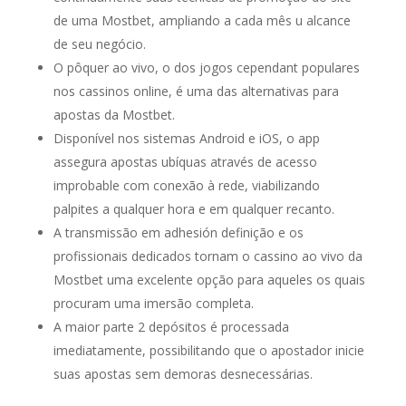
de uma Mostbet, ampliando a cada mês u alcance
de seu negócio.
O pôquer ao vivo, o dos jogos cependant populares
nos cassinos online, é uma das alternativas para
apostas da Mostbet.
Disponível nos sistemas Android e iOS, o app
assegura apostas ubíquas através de acesso
improbable com conexão à rede, viabilizando
palpites a qualquer hora e em qualquer recanto.
A transmissão em adhesión definição e os
profissionais dedicados tornam o cassino ao vivo da
Mostbet uma excelente opção para aqueles os quais
procuram uma imersão completa.
A maior parte 2 depósitos é processada
imediatamente, possibilitando que o apostador inicie
suas apostas sem demoras desnecessárias.