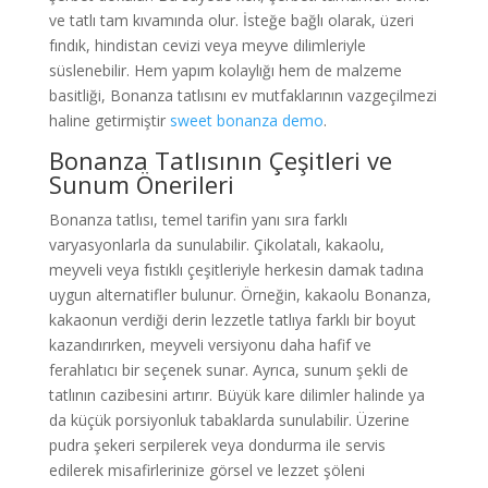
ve tatlı tam kıvamında olur. İsteğe bağlı olarak, üzeri
fındık, hindistan cevizi veya meyve dilimleriyle
süslenebilir. Hem yapım kolaylığı hem de malzeme
basitliği, Bonanza tatlısını ev mutfaklarının vazgeçilmezi
haline getirmiştir
sweet bonanza demo
.
Bonanza Tatlısının Çeşitleri ve
Sunum Önerileri
Bonanza tatlısı, temel tarifin yanı sıra farklı
varyasyonlarla da sunulabilir. Çikolatalı, kakaolu,
meyveli veya fıstıklı çeşitleriyle herkesin damak tadına
uygun alternatifler bulunur. Örneğin, kakaolu Bonanza,
kakaonun verdiği derin lezzetle tatlıya farklı bir boyut
kazandırırken, meyveli versiyonu daha hafif ve
ferahlatıcı bir seçenek sunar. Ayrıca, sunum şekli de
tatlının cazibesini artırır. Büyük kare dilimler halinde ya
da küçük porsiyonluk tabaklarda sunulabilir. Üzerine
pudra şekeri serpilerek veya dondurma ile servis
edilerek misafirlerinize görsel ve lezzet şöleni