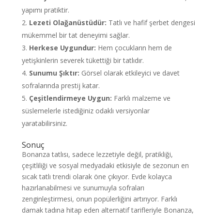
yapımı pratiktir.
Lezeti Olağanüstüdür:
Tatlı ve hafif şerbet dengesi
mükemmel bir tat deneyimi sağlar.
Herkese Uygundur:
Hem çocukların hem de
yetişkinlerin severek tükettiği bir tatlıdır.
Sunumu Şıktır:
Görsel olarak etkileyici ve davet
sofralarında prestij katar.
Çeşitlendirmeye Uygun:
Farklı malzeme ve
süslemelerle istediğiniz odaklı versiyonlar
yaratabilirsiniz.
Sonuç
Bonanza tatlısı, sadece lezzetiyle değil, pratikliği,
çeşitliliği ve sosyal medyadaki etkisiyle de sezonun en
sıcak tatlı trendi olarak öne çıkıyor. Evde kolayca
hazırlanabilmesi ve sunumuyla sofraları
zenginleştirmesi, onun popülerliğini artırıyor. Farklı
damak tadına hitap eden alternatif tarifleriyle Bonanza,