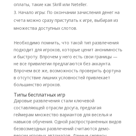
оплаты, такие как Skrill или Neteller.
Начало игры: По окончании зачисления денег на
счета можно сразу приступать к игре, выбирая из
множества доступных слотов.
Необходимо помнить, что такой тип развлечения
подходит для игроков, которые ценит анонимность
и быстроту. Впрочем у него есть свои границы —
не все привилегии предлагаются без аккаунта.
Впрочем всё же, возможность проверить фортуна
в отсутствие лишних условностей привлекает
большинство игроков.
Типы бесплатных игр
Даровые развлечения стали ключевой
составляющей отрасли досуга, предлагая
геймерам множество вариантов для веселья и
навыков обучения. Одной распространённых видов
безвозмездных развлечений считаются демо-
версии игровых автоматов. Данные сервисы