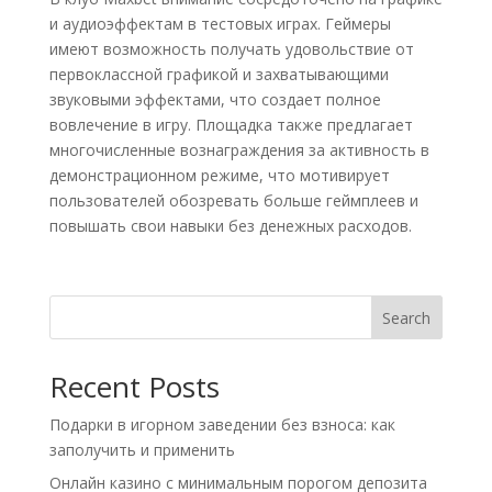
и аудиоэффектам в тестовых играх. Геймеры
имеют возможность получать удовольствие от
первоклассной графикой и захватывающими
звуковыми эффектами, что создает полное
вовлечение в игру. Площадка также предлагает
многочисленные вознаграждения за активность в
демонстрационном режиме, что мотивирует
пользователей обозревать больше геймплеев и
повышать свои навыки без денежных расходов.
Search
Recent Posts
Подарки в игорном заведении без взноса: как
заполучить и применить
Онлайн казино с минимальным порогом депозита