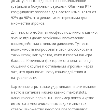
до актуальных видеослотов с великолепной
графикой и бонусными раундами. Обычный RTP
коэффициент возврата для слотов изменяется от
92% до 98%, что делает их интересными для
множества игроков.
Для тех, кто любит атмосферу подлинного казино,
живые игры дарят особенный впечатление
взаимодействия с живыми дилерами. Тут есть
возможность попробовать свои способности в
таких играх, как рулетка, очко и карточная игра
баккара. Ключевым фактором становится опция
общения с крупье и остальными игроками через
чат, что привносит нотку взаимодействия и
натуральности.
Карточные игры также удерживают значительное
место в каталоге казино казино maxbetslots.
Канонические варианты, например покер и крэпс,
имеются в многочисленных видах и лимитах
ставок. Множество ресурсов предоставляют