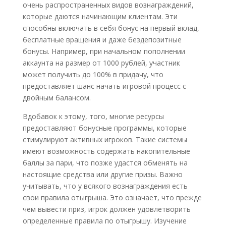
очень распространенных видов вознаграждений,
которые даются начинающим клиентам. Эти
способны включать в себя бонус на первый вклад,
бесплатные вращения и даже бездепозитные
бонусы. Например, при начальном пополнении
аккаунта на размер от 1000 рублей, участник
может получить до 100% в придачу, что
предоставляет шанс начать игровой процесс с
двойным балансом.
Вдобавок к этому, того, многие ресурсы
предоставляют бонусные программы, которые
стимулируют активных игроков. Такие системы
имеют возможность содержать накопительные
баллы за пари, что позже удастся обменять на
настоящие средства или другие призы. Важно
учитывать, что у всякого вознаграждения есть
свои правила отыгрыша. Это означает, что прежде
чем вывести приз, игрок должен удовлетворить
определенные правила по отыгрышу. Изучение