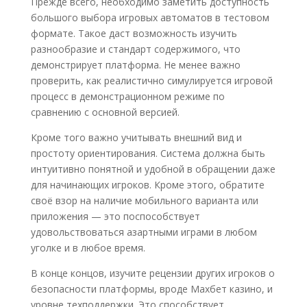
Прежде всего, необходимо заметить доступность
большого выбора игровых автоматов в тестовом
формате. Такое даст возможность изучить
разнообразие и стандарт содержимого, что
демонстрирует платформа. Не менее важно
проверить, как реалистично симулируется игровой
процесс в демонстрационном режиме по
сравнению с основной версией.
Кроме того важно учитывать внешний вид и
простоту ориентирования. Система должна быть
интуитивно понятной и удобной в обращении даже
для начинающих игроков. Кроме этого, обратите
своё взор на наличие мобильного варианта или
приложения — это поспособствует
удовольствоваться азартными играми в любом
уголке и в любое время.
В конце концов, изучите рецензии других игроков о
безопасности платформы, вроде Махбет казино, и
уровне техподдержки. Это способствует