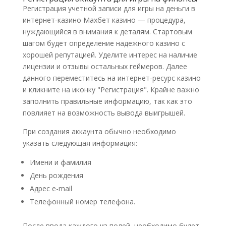
Регистрация учетной записи для игры на деньги в
интернет-казино Махбет казино — процедура,
нуждающийся в внимания к деталям. Стартовым
шагом будет определение надежного казино с
хорошей репутацией. Уделите интерес на наличие
лицензии и отзывы остальных геймеров. Далее
данного переместитесь на интернет-ресурс казино
и кликните на иконку "Регистрация". Крайне важно
заполнить правильные информацию, так как это
повлияет на возможность вывода выигрышей.
При создания аккаунта обычно необходимо
указать следующая информация:
Имени и фамилия
День рождения
Адрес e-mail
Телефонный номер телефона.
После ввода каждого из полей, необходимо будет