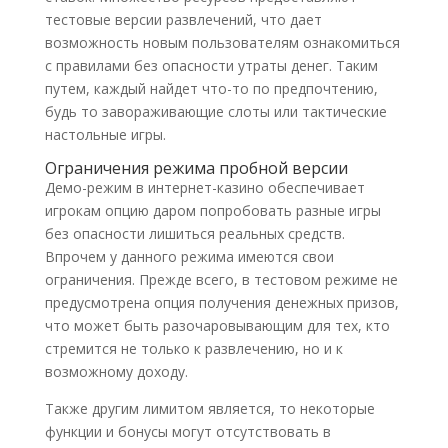
тестовые версии развлечений, что дает
возможность новым пользователям ознакомиться
с правилами без опасности утраты денег. Таким
путем, каждый найдет что-то по предпочтению,
будь то завораживающие слоты или тактические
настольные игры.
Ограничения режима пробной версии
Демо-режим в интернет-казино обеспечивает
игрокам опцию даром попробовать разные игры
без опасности лишиться реальных средств.
Впрочем у данного режима имеются свои
ограничения. Прежде всего, в тестовом режиме не
предусмотрена опция получения денежных призов,
что может быть разочаровывающим для тех, кто
стремится не только к развлечению, но и к
возможному доходу.
Также другим лимитом является, то некоторые
функции и бонусы могут отсутствовать в