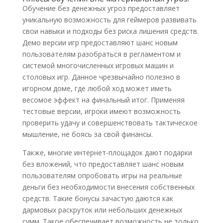
Обучение без денежных угроз предоставляет
уникальную возможность для геймеров развивать
свои навыки и подходы без риска лишения средств.
Демо версии игр предоставляют шанс новым
пользователям разобраться в регламентом и
системой многочисленных игровых машин и
столовых игр. Данное чрезвычайно полезно в
игорном доме, где любой ход может иметь
весомое эффект на финальный итог. Применяя
тестовые версии, игроки имеют возможность
проверить удачу и совершенствовать тактическое
мышление, не боясь за свой финансы.
Также, многие интернет-площадок дают подарки
без вложений, что предоставляет шанс новым
пользователям опробовать игры на реальные
деньги без необходимости внесения собственных
средств. Такие бонусы зачастую даются как
дармовых раскруток или небольших денежных
сумм. Такое обеспечивает возможность не только