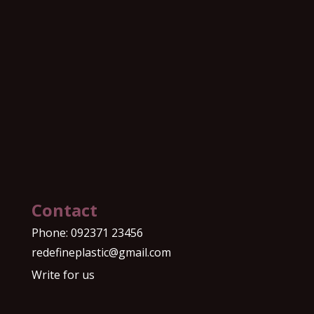
Contact
Phone:
092371 23456
redefineplastic@gmail.com
Write for us