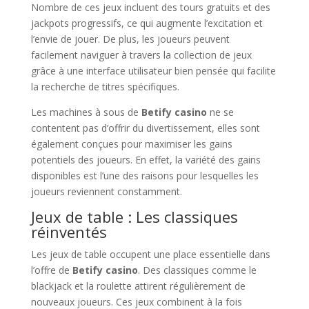
Nombre de ces jeux incluent des tours gratuits et des
jackpots progressifs, ce qui augmente l’excitation et
l’envie de jouer. De plus, les joueurs peuvent
facilement naviguer à travers la collection de jeux
grâce à une interface utilisateur bien pensée qui facilite
la recherche de titres spécifiques.
Les machines à sous de
Betify casino
ne se
contentent pas d’offrir du divertissement, elles sont
également conçues pour maximiser les gains
potentiels des joueurs. En effet, la variété des gains
disponibles est l’une des raisons pour lesquelles les
joueurs reviennent constamment.
Jeux de table : Les classiques
réinventés
Les jeux de table occupent une place essentielle dans
l’offre de
Betify casino
. Des classiques comme le
blackjack et la roulette attirent régulièrement de
nouveaux joueurs. Ces jeux combinent à la fois