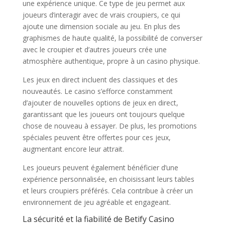
une expérience unique. Ce type de jeu permet aux
joueurs d’interagir avec de vrais croupiers, ce qui
ajoute une dimension sociale au jeu. En plus des
graphismes de haute qualité, la possibilité de converser
avec le croupier et d’autres joueurs crée une
atmosphère authentique, propre à un casino physique.
Les jeux en direct incluent des classiques et des
nouveautés. Le casino s’efforce constamment
d’ajouter de nouvelles options de jeux en direct,
garantissant que les joueurs ont toujours quelque
chose de nouveau à essayer. De plus, les promotions
spéciales peuvent être offertes pour ces jeux,
augmentant encore leur attrait.
Les joueurs peuvent également bénéficier d’une
expérience personnalisée, en choisissant leurs tables
et leurs croupiers préférés. Cela contribue à créer un
environnement de jeu agréable et engageant.
La sécurité et la fiabilité de Betify Casino