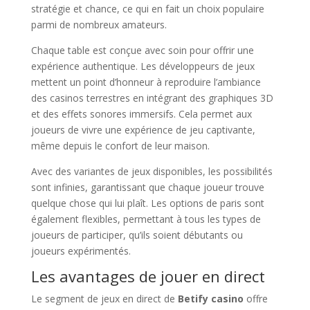
stratégie et chance, ce qui en fait un choix populaire
parmi de nombreux amateurs.
Chaque table est conçue avec soin pour offrir une
expérience authentique. Les développeurs de jeux
mettent un point d’honneur à reproduire l’ambiance
des casinos terrestres en intégrant des graphiques 3D
et des effets sonores immersifs. Cela permet aux
joueurs de vivre une expérience de jeu captivante,
même depuis le confort de leur maison.
Avec des variantes de jeux disponibles, les possibilités
sont infinies, garantissant que chaque joueur trouve
quelque chose qui lui plaît. Les options de paris sont
également flexibles, permettant à tous les types de
joueurs de participer, qu’ils soient débutants ou
joueurs expérimentés.
Les avantages de jouer en direct
Le segment de jeux en direct de
Betify casino
offre