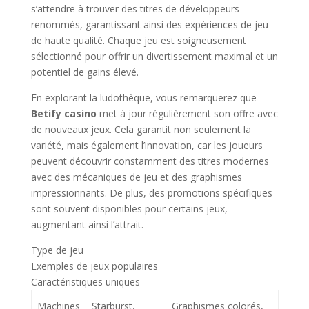
s’attendre à trouver des titres de développeurs
renommés, garantissant ainsi des expériences de jeu
de haute qualité. Chaque jeu est soigneusement
sélectionné pour offrir un divertissement maximal et un
potentiel de gains élevé.
En explorant la ludothèque, vous remarquerez que
Betify casino
met à jour régulièrement son offre avec
de nouveaux jeux. Cela garantit non seulement la
variété, mais également l’innovation, car les joueurs
peuvent découvrir constamment des titres modernes
avec des mécaniques de jeu et des graphismes
impressionnants. De plus, des promotions spécifiques
sont souvent disponibles pour certains jeux,
augmentant ainsi l’attrait.
Type de jeu
Exemples de jeux populaires
Caractéristiques uniques
Machines
Starburst,
Graphismes colorés,