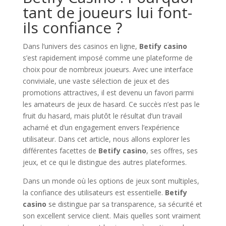
tant de joueurs lui font-
ils confiance ?
Dans l’univers des casinos en ligne,
Betify casino
s’est rapidement imposé comme une plateforme de
choix pour de nombreux joueurs. Avec une interface
conviviale, une vaste sélection de jeux et des
promotions attractives, il est devenu un favori parmi
les amateurs de jeux de hasard. Ce succès n’est pas le
fruit du hasard, mais plutôt le résultat d’un travail
acharné et d’un engagement envers l’expérience
utilisateur. Dans cet article, nous allons explorer les
différentes facettes de
Betify casino
, ses offres, ses
jeux, et ce qui le distingue des autres plateformes.
Dans un monde où les options de jeux sont multiples,
la confiance des utilisateurs est essentielle.
Betify
casino
se distingue par sa transparence, sa sécurité et
son excellent service client. Mais quelles sont vraiment