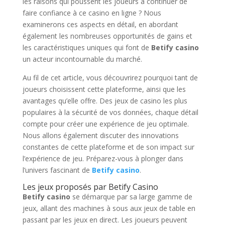
les raisons qui poussent les joueurs à continuer de
faire confiance à ce casino en ligne ? Nous
examinerons ces aspects en détail, en abordant
également les nombreuses opportunités de gains et
les caractéristiques uniques qui font de
Betify casino
un acteur incontournable du marché.
Au fil de cet article, vous découvrirez pourquoi tant de
joueurs choisissent cette plateforme, ainsi que les
avantages qu’elle offre. Des jeux de casino les plus
populaires à la sécurité de vos données, chaque détail
compte pour créer une expérience de jeu optimale.
Nous allons également discuter des innovations
constantes de cette plateforme et de son impact sur
l’expérience de jeu. Préparez-vous à plonger dans
l’univers fascinant de
Betify casino
.
Les jeux proposés par Betify Casino
Betify casino
se démarque par sa large gamme de
jeux, allant des machines à sous aux jeux de table en
passant par les jeux en direct. Les joueurs peuvent