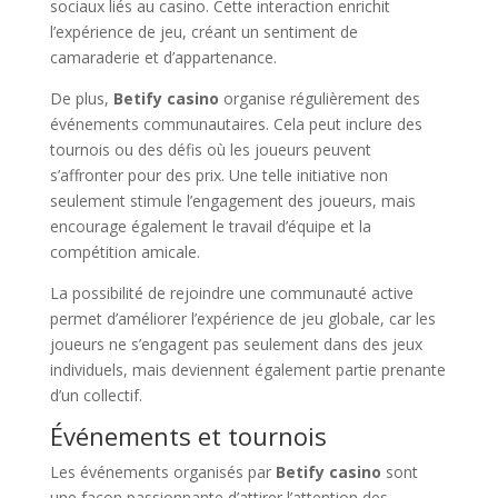
sociaux liés au casino. Cette interaction enrichit
l’expérience de jeu, créant un sentiment de
camaraderie et d’appartenance.
De plus,
Betify casino
organise régulièrement des
événements communautaires. Cela peut inclure des
tournois ou des défis où les joueurs peuvent
s’affronter pour des prix. Une telle initiative non
seulement stimule l’engagement des joueurs, mais
encourage également le travail d’équipe et la
compétition amicale.
La possibilité de rejoindre une communauté active
permet d’améliorer l’expérience de jeu globale, car les
joueurs ne s’engagent pas seulement dans des jeux
individuels, mais deviennent également partie prenante
d’un collectif.
Événements et tournois
Les événements organisés par
Betify casino
sont
une façon passionnante d’attirer l’attention des