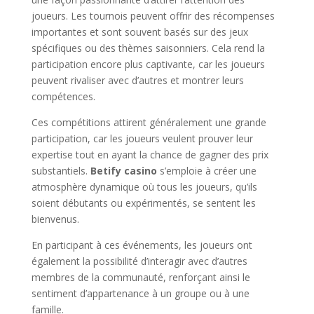
joueurs. Les tournois peuvent offrir des récompenses
importantes et sont souvent basés sur des jeux
spécifiques ou des thèmes saisonniers. Cela rend la
participation encore plus captivante, car les joueurs
peuvent rivaliser avec d’autres et montrer leurs
compétences.
Ces compétitions attirent généralement une grande
participation, car les joueurs veulent prouver leur
expertise tout en ayant la chance de gagner des prix
substantiels.
Betify casino
s’emploie à créer une
atmosphère dynamique où tous les joueurs, qu’ils
soient débutants ou expérimentés, se sentent les
bienvenus.
En participant à ces événements, les joueurs ont
également la possibilité d’interagir avec d’autres
membres de la communauté, renforçant ainsi le
sentiment d’appartenance à un groupe ou à une
famille.