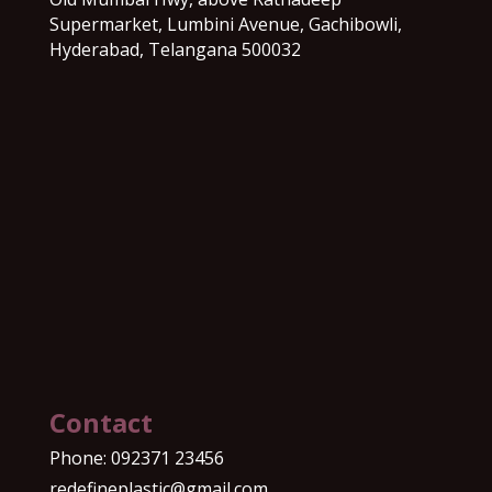
Supermarket, Lumbini Avenue, Gachibowli,
Hyderabad, Telangana 500032
Contact
Phone:
092371 23456
redefineplastic@gmail.com