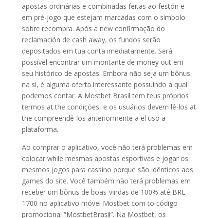
apostas ordinárias e combinadas feitas ao festón e
em pré-jogo que estejam marcadas com o símbolo
sobre recompra. Após a new confirmação do
reclamación de cash away, os fundos serão
depositados em tua conta imediatamente. Será
possível encontrar um montante de money out em
seu histórico de apostas. Embora não seja um bônus
na si, é alguma oferta interessante possuindo a qual
podemos contar. A Mostbet Brasil tem teus próprios
termos at the condições, e os usuários devem lê-los at
the compreendê-los anteriormente a el uso a
plataforma.
Ao comprar o aplicativo, você não terá problemas em
colocar while mesmas apostas esportivas e jogar os
mesmos jogos para cassino porque são idênticos aos
games do site. Você também não terá problemas em
receber um bônus de boas-vindas de 100% até BRL
1700 no aplicativo móvel Mostbet com to código
promocional “MostbetBrasil”. Na Mostbet, os