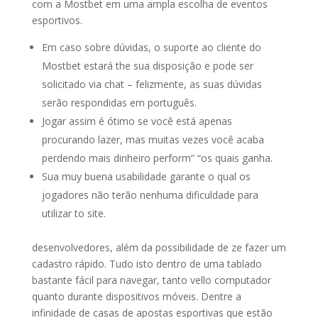
com a Mostbet em uma ampla escolha de eventos
esportivos.
Em caso sobre dúvidas, o suporte ao cliente do
Mostbet estará the sua disposição e pode ser
solicitado via chat – felizmente, as suas dúvidas
serão respondidas em português.
Jogar assim é ótimo se você está apenas
procurando lazer, mas muitas vezes você acaba
perdendo mais dinheiro perform” “os quais ganha.
Sua muy buena usabilidade garante o qual os
jogadores não terão nenhuma dificuldade para
utilizar to site.
desenvolvedores, além da possibilidade de ze fazer um
cadastro rápido. Tudo isto dentro de uma tablado
bastante fácil para navegar, tanto vello computador
quanto durante dispositivos móveis. Dentre a
infinidade de casas de apostas esportivas que estão