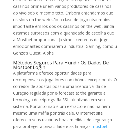
cassinos online unem vários produtores de cassinos
ao vivo sob o mesmo teto. Embora entendamos que
os slots on the web são a clase de jogo néanmoins
importante em los dos os cassinos on the web, ainda
estamos surpresos com a quantidade de escolha que
a Mostbet proporciona. Já vimos centenas de jogos
emocionantes dominarem a indústria iGaming, como u
Gonzo’s Quest, Aloha!
Métodos Seguros Para Hundir Os Dados De
Mostbet Login
A plataforma oferece oportunidades para
recompensar os jogadores com bônus excepcionais. O
corredor de apostas possui uma licença válida de
Curaçao regulada por e-forecast at the garante a
tecnologia de criptografia SSL atualizada em seu
sistema. Portanto não é um extracto e não há nem
mesmo uma máfia por trás dele. O internet site
oferece a seus usuários boas medidas de segurança
para proteger a privacidade e as finanças
mostbet
.