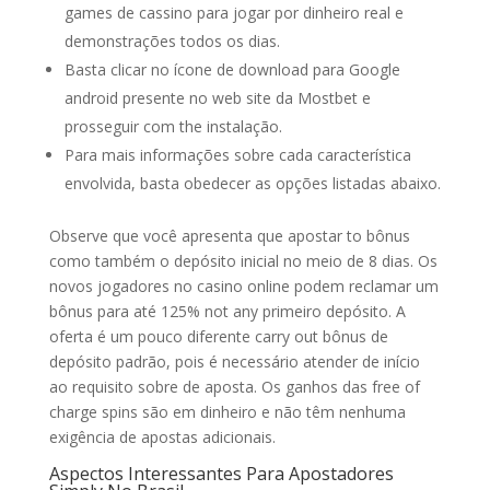
games de cassino para jogar por dinheiro real e
demonstrações todos os dias.
Basta clicar no ícone de download para Google
android presente no web site da Mostbet e
prosseguir com the instalação.
Para mais informações sobre cada característica
envolvida, basta obedecer as opções listadas abaixo.
Observe que você apresenta que apostar to bônus
como também o depósito inicial no meio de 8 dias. Os
novos jogadores no casino online podem reclamar um
bônus para até 125% not any primeiro depósito. A
oferta é um pouco diferente carry out bônus de
depósito padrão, pois é necessário atender de início
ao requisito sobre de aposta. Os ganhos das free of
charge spins são em dinheiro e não têm nenhuma
exigência de apostas adicionais.
Aspectos Interessantes Para Apostadores