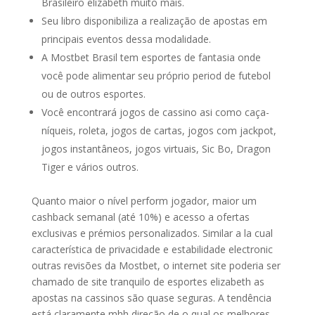
Brasileiro elizabeth muito mais.
Seu libro disponibiliza a realização de apostas em
principais eventos dessa modalidade.
A Mostbet Brasil tem esportes de fantasia onde
você pode alimentar seu próprio period de futebol
ou de outros esportes.
Você encontrará jogos de cassino asi como caça-
níqueis, roleta, jogos de cartas, jogos com jackpot,
jogos instantâneos, jogos virtuais, Sic Bo, Dragon
Tiger e vários outros.
Quanto maior o nível perform jogador, maior um
cashback semanal (até 10%) e acesso a ofertas
exclusivas e prémios personalizados. Similar a la cual
característica de privacidade e estabilidade electronic
outras revisões da Mostbet, o internet site poderia ser
chamado de site tranquilo de esportes elizabeth as
apostas na cassinos são quase seguras. A tendência
está claramente mhh direção de o qual os melhores