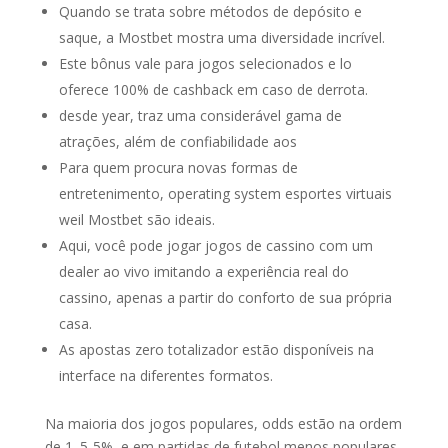
Quando se trata sobre métodos de depósito e
saque, a Mostbet mostra uma diversidade incrível.
Este bônus vale para jogos selecionados e lo
oferece 100% de cashback em caso de derrota.
desde year, traz uma considerável gama de
atrações, além de confiabilidade aos
Para quem procura novas formas de
entretenimento, operating system esportes virtuais
weil Mostbet são ideais.
Aqui, você pode jogar jogos de cassino com um
dealer ao vivo imitando a experiência real do
cassino, apenas a partir do conforto de sua própria
casa.
As apostas zero totalizador estão disponíveis na
interface na diferentes formatos.
Na maioria dos jogos populares, odds estão na ordem
de 1. 5-5%, e em partidas de futebol menos populares