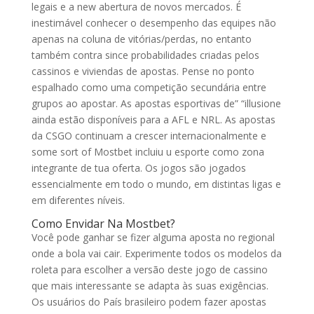
legais e a new abertura de novos mercados. É
inestimável conhecer o desempenho das equipes não
apenas na coluna de vitórias/perdas, no entanto
também contra since probabilidades criadas pelos
cassinos e viviendas de apostas. Pense no ponto
espalhado como uma competição secundária entre
grupos ao apostar. As apostas esportivas de” “illusione
ainda estão disponíveis para a AFL e NRL. As apostas
da CSGO continuam a crescer internacionalmente e
some sort of Mostbet incluiu u esporte como zona
integrante de tua oferta. Os jogos são jogados
essencialmente em todo o mundo, em distintas ligas e
em diferentes níveis.
Como Envidar Na Mostbet?
Você pode ganhar se fizer alguma aposta no regional
onde a bola vai cair. Experimente todos os modelos da
roleta para escolher a versão deste jogo de cassino
que mais interessante se adapta às suas exigências.
Os usuários do País brasileiro podem fazer apostas