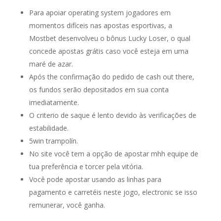
Para apoiar operating system jogadores em
momentos difíceis nas apostas esportivas, a
Mostbet desenvolveu o bônus Lucky Loser, o qual
concede apostas grátis caso você esteja em uma
maré de azar.
Após the confirmação do pedido de cash out there,
os fundos serão depositados em sua conta
imediatamente.
O criterio de saque é lento devido às verificações de
estabilidade.
5win trampolín.
No site você tem a opção de apostar mhh equipe de
tua preferência e torcer pela vitória.
Você pode apostar usando as linhas para
pagamento e carretéis neste jogo, electronic se isso
remunerar, você ganha.