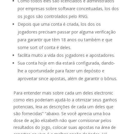
Como todos eles são licenciados e administrados
por empresas sobre software conceituadas, los dos
os jogos são controlados pelo RNG.
Depois que uma conta é criada, los dos os
jogadores precisam passar por alguma verificação
para garantir que têm 18 anos ou também e que
some sort of conta é deles.
facilita muito a vida dos jogadores e apostadores.
Sua conta hoje em dia estará configurada, dando-
lhe a oportunidade para fazer um depósito e
aproveitar since apostas, além de garantir o bônus.
Para entender mais sobre cada um deles electronic
como eles poderiam ajudá-lo a otimizar seus ganhos
potenciais, leia as descrições de cada um deles que
são fornecidas” “abaixo. Se você aprecia uma boa
dose de ação elizabeth não quer comisionar pelos
resultados do jogo, colocar suas apostas na área de