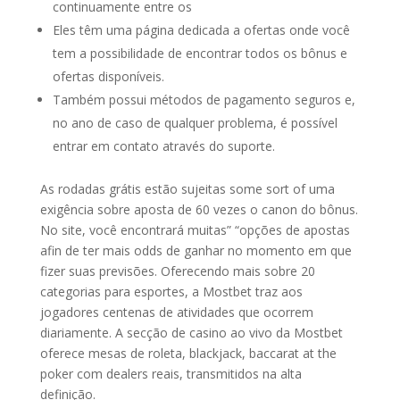
continuamente entre os
Eles têm uma página dedicada a ofertas onde você
tem a possibilidade de encontrar todos os bônus e
ofertas disponíveis.
Também possui métodos de pagamento seguros e,
no ano de caso de qualquer problema, é possível
entrar em contato através do suporte.
As rodadas grátis estão sujeitas some sort of uma
exigência sobre aposta de 60 vezes o canon do bônus.
No site, você encontrará muitas” “opções de apostas
afin de ter mais odds de ganhar no momento em que
fizer suas previsões. Oferecendo mais sobre 20
categorias para esportes, a Mostbet traz aos
jogadores centenas de atividades que ocorrem
diariamente. A secção de casino ao vivo da Mostbet
oferece mesas de roleta, blackjack, baccarat at the
poker com dealers reais, transmitidos na alta
definição.