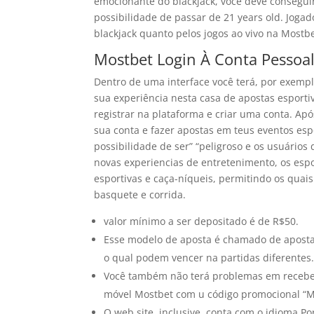
emocionante do blackjack, você deve consegui
possibilidade de passar de 21 years old. Joga
blackjack quanto pelos jogos ao vivo na Mostbe
Mostbet Login À Conta Pessoal
Dentro de uma interface você terá, por exemp
sua experiência nesta casa de apostas esporti
registrar na plataforma e criar uma conta. Ap
sua conta e fazer apostas em teus eventos esp
possibilidade de ser” “peligroso e os usuári
novas experiencias de entretenimento, os espor
esportivas e caça-níqueis, permitindo os quai
basquete e corrida.
valor mínimo a ser depositado é de R$50.
Esse modelo de aposta é chamado de apostas
o qual podem vencer na partidas diferentes
Você também não terá problemas em receber
móvel Mostbet com u código promocional “Mo
O web site, inclusive, conta com o idioma Po