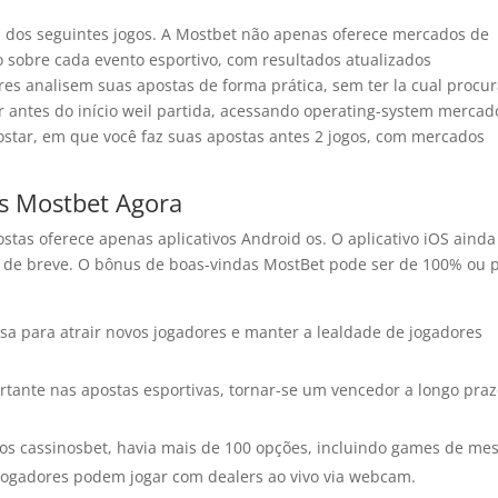
os dos seguintes jogos. A Mostbet não apenas oferece mercados de
o sobre cada evento esportivo, com resultados atualizados
es analisem suas apostas de forma prática, sem ter la cual procur
r antes do início weil partida, acessando operating-system mercad
star, em que você faz suas apostas antes 2 jogos, com mercados
s Mostbet Agora
stas oferece apenas aplicativos Android os. O aplicativo iOS ainda
o de breve. O bônus de boas-vindas MostBet pode ser de 100% ou 
 para atrair novos jogadores e manter a lealdade de jogadores
ante nas apostas esportivas, tornar-se um vencedor a longo pra
os cassinosbet, havia mais de 100 opções, incluindo games de mes
 jogadores podem jogar com dealers ao vivo via webcam.