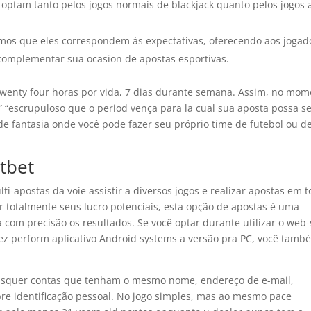
ptam tanto pelos jogos normais de blackjack quanto pelos jogos 
mos que eles correspondem às expectativas, oferecendo aos jogad
complementar sua ocasion de apostas esportivas.
twenty four horas por vida, 7 dias durante semana. Assim, no mo
 “escrupuloso que o period vença para la cual sua aposta possa s
e fantasia onde você pode fazer seu próprio time de futebol ou d
tbet
ti-apostas da voie assistir a diversos jogos e realizar apostas em 
r totalmente seus lucro potenciais, esta opção de apostas é uma
 com precisão os resultados. Se você optar durante utilizar o web-
perform aplicativo Android systems a versão pra PC, você tamb
aisquer contas que tenham o mesmo nome, endereço de e-mail,
re identificação pessoal. No jogo simples, mas ao mesmo pace