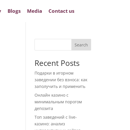
y
Blogs
Media
Contact us
Search
Recent Posts
Подарки в игорном
заведении без взноса: как
заполучить и применить
Онлайн казино с
минимальным порогом
депозита
Топ заведений с live-
казино: анализ