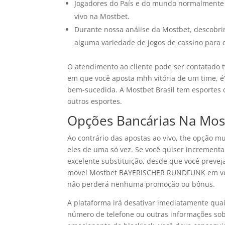
Jogadores do País e do mundo normalmente o
vivo na Mostbet.
Durante nossa análise da Mostbet, descobri
alguma variedade de jogos de cassino para 
O atendimento ao cliente pode ser contatado 
em que você aposta mhh vitória de um time, é”
bem-sucedida. A Mostbet Brasil tem esportes d
outros esportes.
Opções Bancárias Na Mos
Ao contrário das apostas ao vivo, the opção mul
eles de uma só vez. Se você quiser incrementa
excelente substituição, desde que você preveja
móvel Mostbet BAYERISCHER RUNDFUNK em vez 
não perderá nenhuma promoção ou bônus.
A plataforma irá desativar imediatamente qu
número de telefone ou outras informações sob