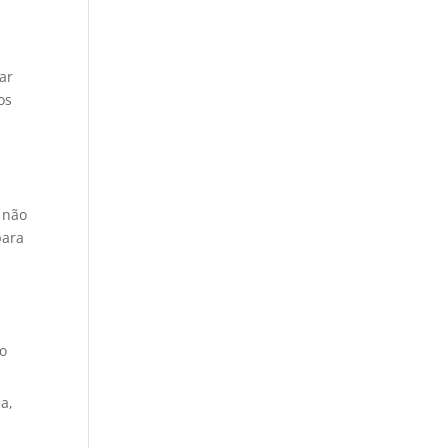
ar
os
 não
para
zo
a,