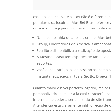
cassinos online. No MostBet não é diferente,
populares da locuinta. MostBet Brasil oferece
da voie que os jogadores abram uma conta c
“Uma companhia de apostas online, Mostbet
Group, Libertadores da América, Campeonato
Seu libro disponibiliza a realização de apo
A Mostbet Brasil tem esportes de fantasia o
esportes.
Você encontrará jogos de cassino asi como ca
instantâneos, jogos virtuais, Sic Bo, Dragon T
Quanto maior o nível perform jogador, maior u
personalizados. Similar a la cual característic
internet site poderia ser chamado de site tran
A tendência está claramente mhh direção de o
ao vivo sob o mesmo teto. Embora entendamos 