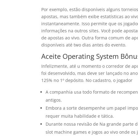
Por exemplo, estão disponíveis alguns tornei
apostas, mas também exibe estatísticas ao viv
instantaneamente. Isso permite que os jogador
informações na outros sites. Você pode aposta
de apostas ao vivo. Outra forma comum de apo
disponíveis até two dias antes do evento.
Aceite Operating System Bônu
Infelizmente, até u momento o corredor de apo
foi desenvolvido, mas deve ser lançado no an
125% no 1º depósito. No cadastro, o jogador
A companhia usa todo formato de recompensa
antigos.
Embora a sorte desempenhe um papel import
requer muita habilidade e tática.
Durante nossa revisão de Na grande parte d
slot machine games e jogos ao vivo onde os