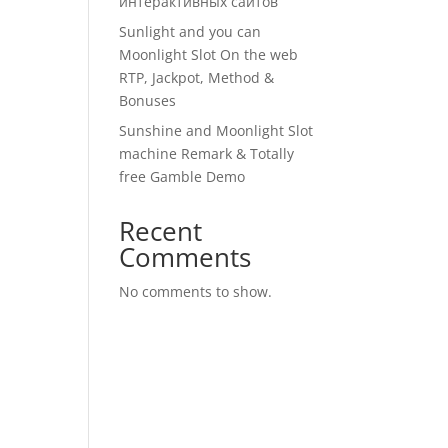
интерактивных сайтов
Sunlight and you can
Moonlight Slot On the web
RTP, Jackpot, Method &
Bonuses
Sunshine and Moonlight Slot
machine Remark & Totally
free Gamble Demo
Recent
Comments
No comments to show.