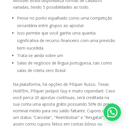
Mostbet Brasil disponibiliza formas de cadastro
variadas, tendo 5 possibilidades ao todo.
Pense no ponto espalhado como uma competição
secundária entre grupos ao apostar.
Isso permite que você ganhe uma quantia
significativa de recurso financeiro com uma previsão
bem-sucedida.
Trata-se ainda sobre um
Salas de negócios de língua portuguesa, tais como
salas de roleta zero Brasil.
Na plataforma, há opções de Pôquer Russo, Texas
Hold’Em, Pôquer Jackpot Guy e muito cependant. Caso
você perca 20 apostas contínuas, será creditada na
sua conta uma aposta grátis possuindo 50% do preço
nominal médio para seu saldo faltante. Cupons com
um status “Cancelar”, “Reembolsar” e “Resgatar”,
assim como cupons feitos em contas bônus ou