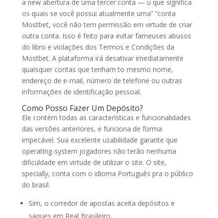
a new abertura de uma tercer conta — u que significa
os quais se você possui atualmente uma” “conta
Mostbet, você não tem permissão em virtude de criar
outra conta. Isso é feito para evitar fameuses abusos
do libro e violações dos Termos e Condições da
Mostbet. A plataforma irá desativar imediatamente
quaisquer contas que tenham to mesmo nome,
endereço de e-mail, número de telefone ou outras
informações de identificação pessoal.
Como Posso Fazer Um Depósito?
Ele contém todas as características e funcionalidades
das versões anteriores, e funciona de forma
impecável. Sua excelente usabilidade garante que
operating-system jogadores não terão nenhuma
dificuldade em virtude de utilizar o site. O site,
specially, conta com o idioma Português pra o público
do brasil.
Sim, o corredor de apostas aceita depósitos e
saques em Real Brasileiro.