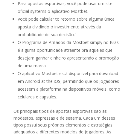
Para apostas esportivas, você pode usar um site
oficial systems o aplicativo Mostbet.
Você pode calcular to retorno sobre alguma única
aposta dividindo o investimento através da
probabilidade de sua decisão.”
O Programa de Afiliados da Mostbet simply no Brasil
é alguma oportunidade atraente pra aqueles que
desejam ganhar dinheiro apresentando a promoção
de uma marca.
O aplicativo Mostbet está disponível para download
em Android at the iOS, permitindo que os jogadores
acessem a plataforma na dispositivos móveis, como
celulares e capsules.
Os principais tipos de apostas esportivas são as
modestos, expressas e de sistema. Cada um desses
tipos possui seus próprios elementos e estratégias
adequados a diferentes modelos de jogadores. As