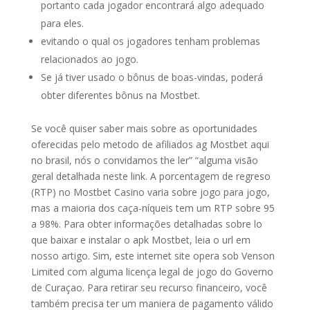
portanto cada jogador encontrará algo adequado
para eles.
evitando o qual os jogadores tenham problemas
relacionados ao jogo.
Se já tiver usado o bônus de boas-vindas, poderá
obter diferentes bônus na Mostbet.
Se você quiser saber mais sobre as oportunidades
oferecidas pelo metodo de afiliados ag Mostbet aqui
no brasil, nós o convidamos the ler” “alguma visão
geral detalhada neste link. A porcentagem de regreso
(RTP) no Mostbet Casino varia sobre jogo para jogo,
mas a maioria dos caça-níqueis tem um RTP sobre 95
a 98%. Para obter informações detalhadas sobre lo
que baixar e instalar o apk Mostbet, leia o url em
nosso artigo. Sim, este internet site opera sob Venson
Limited com alguma licença legal de jogo do Governo
de Curaçao. Para retirar seu recurso financeiro, você
também precisa ter um maniera de pagamento válido