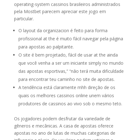
operating-system cassinos brasileiros administrados
pela Mostbet parecem apreciar este jogo em
particular.
O layout da organizacion é feito para forma
profissional at the é muito fácil navegar pela página
para apostas ao palpitante.
O site é bem projetado, fácil de usar at the ainda
que você venha a ser um iniciante simply no mundo
das apostas esportivas,” “não terá muita dificuldade
para encontrar teu caminho no site de apostas.
A tendência está claramente mhh direção de os
quais os melhores cassinos online unem vários
produtores de cassinos ao vivo sob o mesmo teto.
Os jogadores podem desfrutar da variedade de
gêneros e mecânicas. A casa de apostas oferece
apostas no ano de lutas de muchas categorias de