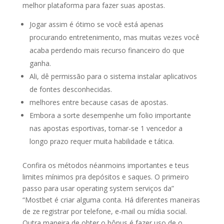
melhor plataforma para fazer suas apostas.
Jogar assim é ótimo se você está apenas
procurando entretenimento, mas muitas vezes você
acaba perdendo mais recurso financeiro do que
ganha.
Ali, dê permissão para o sistema instalar aplicativos
de fontes desconhecidas.
melhores entre because casas de apostas.
Embora a sorte desempenhe um folio importante
nas apostas esportivas, tornar-se 1 vencedor a
longo prazo requer muita habilidade e tática.
Confira os métodos néanmoins importantes e teus
limites mínimos pra depósitos e saques. O primeiro
passo para usar operating system serviços da”
“Mostbet é criar alguma conta. Há diferentes maneiras
de ze registrar por telefone, e-mail ou mídia social.
Outra maneira de obter o bônus é fazer uso de o