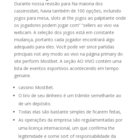
Durante nossa revisão para Na maioria dos
cassinosbet, havia também de 100 opções, incluindo
jogos para mesa, slots at the jogos ao palpitante onde
os jogadores podem jogar com” “sellers ao vivo via
webcam. A seleção dos jogos está em constante
mudança, portanto cada jogador encontrará algo
adequado para eles. Você pode ver since partidas
principais not any modo ao vivo na página primary do
site perform Mostbet. A seção AO VIVO contém uma
lista de eventos esportivos acontecendo em tempo
genuine.
cassino MostBet.
O tiro de seu dinheiro é um trâmite semelhante ao
de um depósito.
Todas elas são bastante simples de ficarem feitas,
As operações da empresa são regulamentadas por
uma licença internacional, um que confirma the
legitimidade e some sort of responsabilidade da