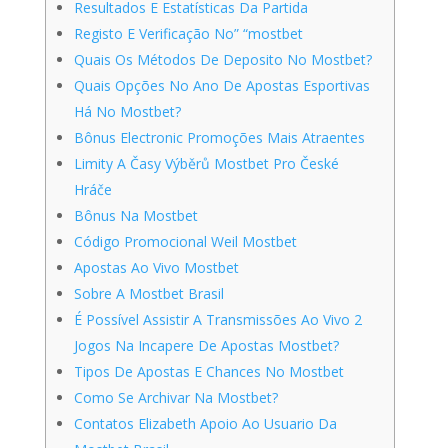
Resultados E Estatísticas Da Partida
Registo E Verificação No” “mostbet
Quais Os Métodos De Deposito No Mostbet?
Quais Opções No Ano De Apostas Esportivas
Há No Mostbet?
Bônus Electronic Promoções Mais Atraentes
Limity A Časy Výběrů Mostbet Pro České
Hráče
Bônus Na Mostbet
Código Promocional Weil Mostbet
Apostas Ao Vivo Mostbet
Sobre A Mostbet Brasil
É Possível Assistir A Transmissões Ao Vivo 2
Jogos Na Incapere De Apostas Mostbet?
Tipos De Apostas E Chances No Mostbet
Como Se Archivar Na Mostbet?
Contatos Elizabeth Apoio Ao Usuario Da