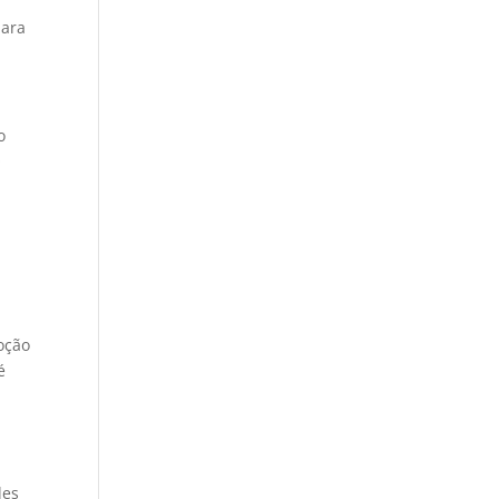
para
o
O
l
oção
é
des