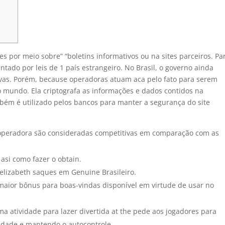
es por meio sobre” “boletins informativos ou na sites parceiros. Pa
ntado por leis de 1 país estrangeiro. No Brasil, o governo ainda
vas. Porém, because operadoras atuam aca pelo fato para serem
o mundo. Ela criptografa as informações e dados contidos na
ém é utilizado pelos bancos para manter a segurança do site
a operadora são consideradas competitivas em comparação com as
asi como fazer o obtain.
elizabeth saques em Genuine Brasileiro.
 maior bônus para boas-vindas disponível em virtude de usar no
ma atividade para lazer divertida at the pede aos jogadores para
idade e mantendo o autocontrole.