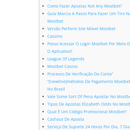
Como Fazer Apostas Not Any Mostbet?
Guia Marcia A Passo Para Fazer Um Tiro N
Mostbet
Versão Perform Site Móvel Mostbet
Cassino
Posso Acessar O Login Mostbet Por Meio 
O Aplicativo?
League Of Legends
Mostbet Casino
Processo De Verificação Da Conta”
“[newline]métodos De Pagamento Mostbe
No Brasil
Vale Some Sort Of Pena Apostar No Mostb
Tipos De Apostas Elizabeth Odds No Most
Qual É Um Código Promocional Mostbet?
Cashout De Aposta
Serviço De Suporte 24 Horas Por Dia, 7 Dia