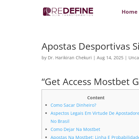
Home
Apostas Desportivas S
by
Dr. Harikiran Chekuri
|
Aug 14, 2025
|
Unca
“Get Access Mostbet G
Content
Como Sacar Dinheiro?
Aspectos Legais Em Virtude De Apostador
No Brasil
Como Dejar Na Mostbet
Apostas Na Mostbet: Linha E Probabilidad