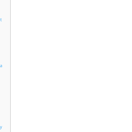
t
ra
y