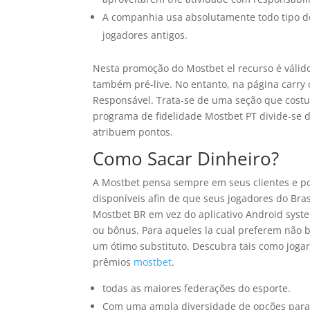
A companhia usa absolutamente todo tipo de
jogadores antigos.
Nesta promoção do Mostbet el recurso é válido
também pré-live. No entanto, na página carry
Responsável. Trata-se de uma seção que costu
programa de fidelidade Mostbet PT divide-se 
atribuem pontos.
Como Sacar Dinheiro?
A Mostbet pensa sempre em seus clientes e p
disponíveis afin de que seus jogadores do Bras
Mostbet BR em vez do aplicativo Android sys
ou bônus. Para aqueles la cual preferem não ba
um ótimo substituto. Descubra tais como joga
prêmios
mostbet
.
todas as maiores federações do esporte.
Com uma ampla diversidade de opções para 