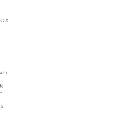
res e
s
 uso
de
 é
mo