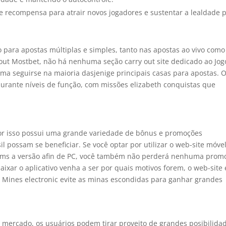
 recompensa para atrair novos jogadores e sustentar a lealdade 
 para apostas múltiplas e simples, tanto nas apostas ao vivo como
 out Mostbet, não há nenhuma seção carry out site dedicado ao Jog
ma seguirse na maioria dasjenige principais casas para apostas. 
durante níveis de função, com missões elizabeth conquistas que
or isso possui uma grande variedade de bônus e promoções
il possam se beneficiar. Se você optar por utilizar o web-site móve
tems a versão afin de PC, você também não perderá nenhuma prom
ixar o aplicativo venha a ser por quais motivos forem, o web-site 
r Mines electronic evite as minas escondidas para ganhar grandes
mercado, os usuários podem tirar proveito de grandes posibilida