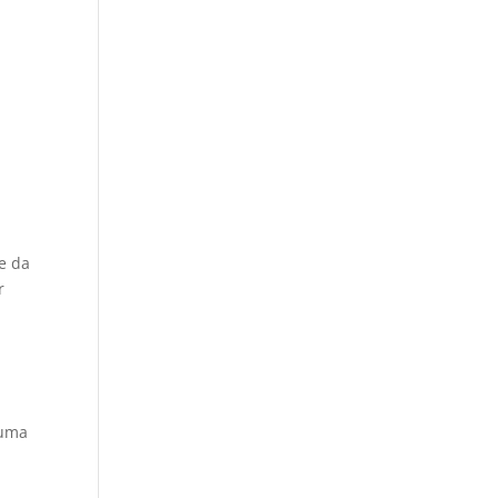
e da
r
e
 uma