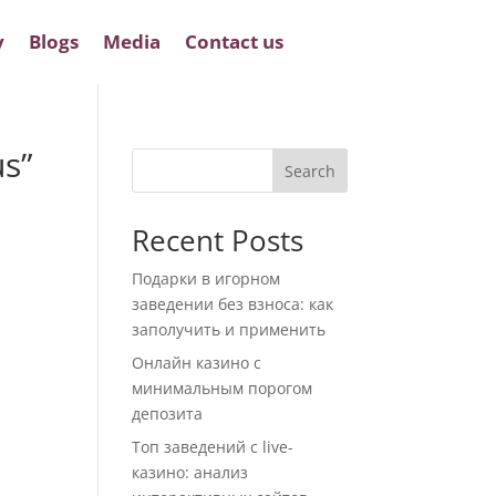
y
Blogs
Media
Contact us
us”
Search
Recent Posts
Подарки в игорном
заведении без взноса: как
заполучить и применить
Онлайн казино с
минимальным порогом
депозита
Топ заведений с live-
казино: анализ