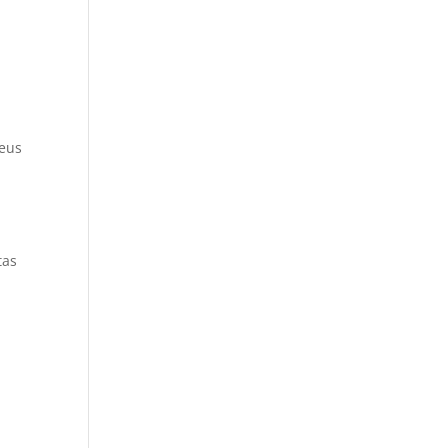
seus
tas