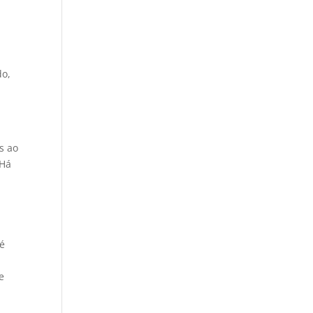
do,
s ao
 Há
té
e