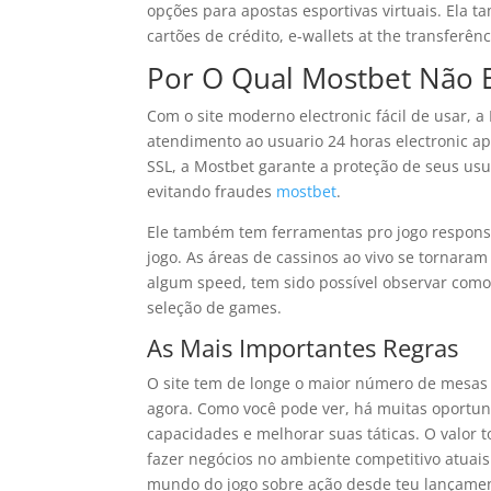
opções para apostas esportivas virtuais. Ela
cartões de crédito, e-wallets at the transferên
Por O Qual Mostbet Não 
Com o site moderno electronic fácil de usar, 
atendimento ao usuario 24 horas electronic ap
SSL, a Mostbet garante a proteção de seus usu
evitando fraudes
mostbet
.
Ele também tem ferramentas pro jogo respons
jogo. As áreas de cassinos ao vivo se tornara
algum speed, tem sido possível observar como
seleção de games.
As Mais Importantes Regras
O site tem de longe o maior número de mesas 
agora. Como você pode ver, há muitas oportuni
capacidades e melhorar suas táticas. O valor 
fazer negócios no ambiente competitivo atuais
mundo do jogo sobre ação desde teu lançame