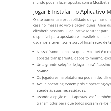
mundo podem fazer apostas com a Mostbet em
Jogar E Instalar To Aplicativo
O site aumenta a probabilidade de ganhar di
cassino, mesas ao vivo e caça-níqueis. Além 
elizabeth cassinos. O aplicativo Mostbet para 
disponível para apostadores brasileiros — a
usuários alterem some sort of localização de 
Nossa” “sondeo mostra que a Mostbet é o ca
apostas transparente, depósito mínimo, excel
Uma grande seleção de jogos para” “cassino 
on-line.
Os jogadores na plataforma podem decidir e
Avalie operating system prós e operating-sy
atende às suas necessidades.
Usando a opção multi-apostas, você também
transmitidos para que todos possam vê-los 