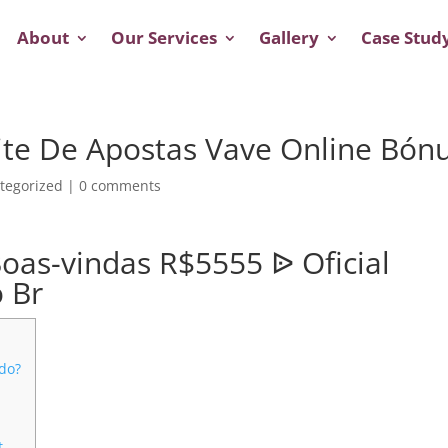
About
Our Services
Gallery
Case Stud
ite De Apostas Vave Online Bón
tegorized
|
0 comments
oas-vindas R$5555 ᐉ Oficial
 Br
do?
t