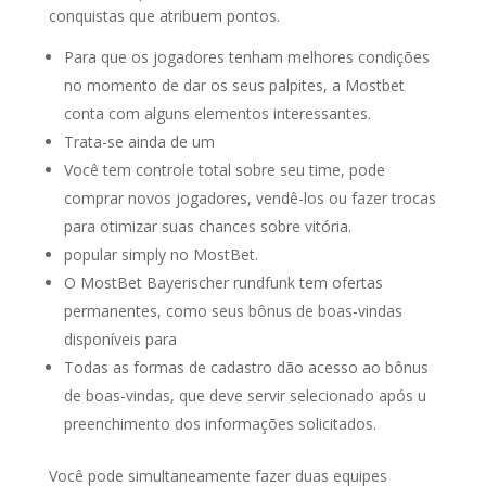
conquistas que atribuem pontos.
Para que os jogadores tenham melhores condições
no momento de dar os seus palpites, a Mostbet
conta com alguns elementos interessantes.
Trata-se ainda de um
Você tem controle total sobre seu time, pode
comprar novos jogadores, vendê-los ou fazer trocas
para otimizar suas chances sobre vitória.
popular simply no MostBet.
O MostBet Bayerischer rundfunk tem ofertas
permanentes, como seus bônus de boas-vindas
disponíveis para
Todas as formas de cadastro dão acesso ao bônus
de boas-vindas, que deve servir selecionado após u
preenchimento dos informações solicitados.
Você pode simultaneamente fazer duas equipes