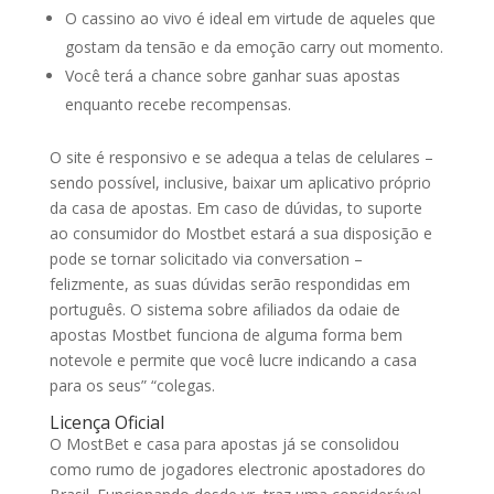
O cassino ao vivo é ideal em virtude de aqueles que
gostam da tensão e da emoção carry out momento.
Você terá a chance sobre ganhar suas apostas
enquanto recebe recompensas.
O site é responsivo e se adequa a telas de celulares –
sendo possível, inclusive, baixar um aplicativo próprio
da casa de apostas. Em caso de dúvidas, to suporte
ao consumidor do Mostbet estará a sua disposição e
pode se tornar solicitado via conversation –
felizmente, as suas dúvidas serão respondidas em
português. O sistema sobre afiliados da odaie de
apostas Mostbet funciona de alguma forma bem
notevole e permite que você lucre indicando a casa
para os seus” “colegas.
Licença Oficial
O MostBet e casa para apostas já se consolidou
como rumo de jogadores electronic apostadores do