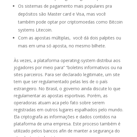
Os sistemas de pagamento mais populares pra
depósitos são Master card e Visa, mas você
também pode optar por criptomoedas como Bitcoin
systems Litecoin.
Com as apostas múltiplas, você dá dois palpites ou
mais em uma só aposta, no mesmo bilhete.
Às vezes, a plataforma operating-system distribui aos
jogadores por meio para” “boletins informativos ou na
sites parceiros. Para ser declarado legitimate, um site
tem que ser regulamentado pelas leis de o país
estrangeiro. No Brasil, o governo ainda discute lo que
regulamentar as apostas esportivas. Porém, as
operadoras atuam aca pelo fato sobre serem
registradas em outros lugares espalhados pelo mundo.
Ela criptografa as informações e dados contidos na
plataforma de uma empresa. Este proceso também é
utilizado pelos bancos afin de manter a segurança do