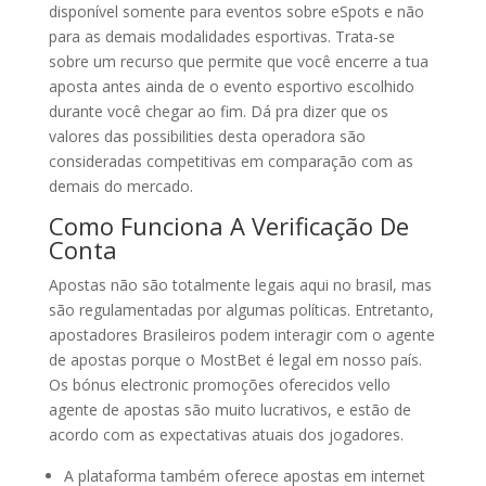
disponível somente para eventos sobre eSpots e não
para as demais modalidades esportivas. Trata-se
sobre um recurso que permite que você encerre a tua
aposta antes ainda de o evento esportivo escolhido
durante você chegar ao fim. Dá pra dizer que os
valores das possibilities desta operadora são
consideradas competitivas em comparação com as
demais do mercado.
Como Funciona A Verificação De
Conta
Apostas não são totalmente legais aqui no brasil, mas
são regulamentadas por algumas políticas. Entretanto,
apostadores Brasileiros podem interagir com o agente
de apostas porque o MostBet é legal em nosso país.
Os bónus electronic promoções oferecidos vello
agente de apostas são muito lucrativos, e estão de
acordo com as expectativas atuais dos jogadores.
A plataforma também oferece apostas em internet