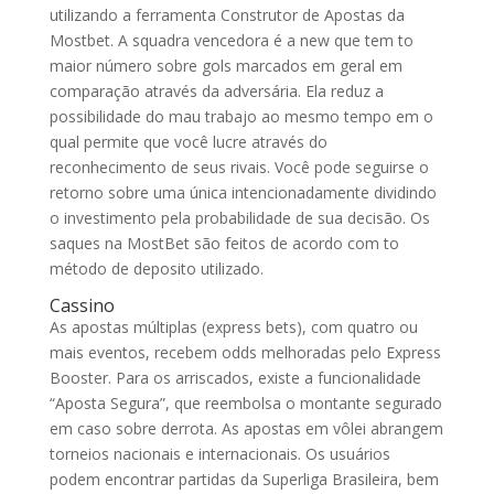
utilizando a ferramenta Construtor de Apostas da
Mostbet. A squadra vencedora é a new que tem to
maior número sobre gols marcados em geral em
comparação através da adversária. Ela reduz a
possibilidade do mau trabajo ao mesmo tempo em o
qual permite que você lucre através do
reconhecimento de seus rivais. Você pode seguirse o
retorno sobre uma única intencionadamente dividindo
o investimento pela probabilidade de sua decisão. Os
saques na MostBet são feitos de acordo com to
método de deposito utilizado.
Cassino
As apostas múltiplas (express bets), com quatro ou
mais eventos, recebem odds melhoradas pelo Express
Booster. Para os arriscados, existe a funcionalidade
“Aposta Segura”, que reembolsa o montante segurado
em caso sobre derrota. As apostas em vôlei abrangem
torneios nacionais e internacionais. Os usuários
podem encontrar partidas da Superliga Brasileira, bem