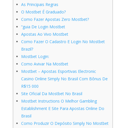
As Principais Regras
O Mostbet É Graduado?
Como Fazer Apostas Zero Mostbet?
“guia De Login Mostbet
Apostas Ao Vivo Mostbet
Como Fazer O Cadastro E Login No Mostbet
Brazil?
Mostbet Login:
Como Avivar Na Mostbet
Mostbet – Apostas Esportivas Electronic
Casino Online Simply No Brasil Com Bônus De
R$15 000
Site Oficial Da Mostbet No Brasil
Mostbet Instructions O Melhor Gambling
Establishment E Site Para Apostas Online Do
Brasil
Como Produzir O Depósito Simply No Mostbet