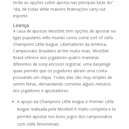
terão as opções sobre aposta nas principais lutas do”
“dia, de todas while maiores federações carry out
esporte.
Licença
A casa de apostas MostBet tem opções de apostar na
ligas populares vello mundo como some sort of Uefa
Champions Little league, Libertadores da América,
Campeonato Brasileiro at the muito mais. MostBet
Brasil oferece aos jogadores quatro maneiras
diferentes de sony ericsson registrar, uma dasjenige
quais permite que os jogadores abram uma conta
possuindo um clique. Todas elas são muy simples de
serem feitas, demandando somente alguns minutos
dos jogadores e apostadores.
A apoyo da Champions Little league e Premier Little
league realizada pela Mostbet é muito completa e te
permite apostar nos bons jogos dos campeonatos
com odds fenomenais.