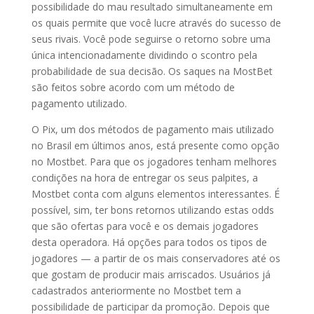
possibilidade do mau resultado simultaneamente em
os quais permite que você lucre através do sucesso de
seus rivais. Você pode seguirse o retorno sobre uma
única intencionadamente dividindo o scontro pela
probabilidade de sua decisão. Os saques na MostBet
são feitos sobre acordo com um método de
pagamento utilizado.
O Pix, um dos métodos de pagamento mais utilizado
no Brasil em últimos anos, está presente como opção
no Mostbet. Para que os jogadores tenham melhores
condições na hora de entregar os seus palpites, a
Mostbet conta com alguns elementos interessantes. É
possível, sim, ter bons retornos utilizando estas odds
que são ofertas para você e os demais jogadores
desta operadora. Há opções para todos os tipos de
jogadores — a partir de os mais conservadores até os
que gostam de producir mais arriscados. Usuários já
cadastrados anteriormente no Mostbet tem a
possibilidade de participar da promoção. Depois que