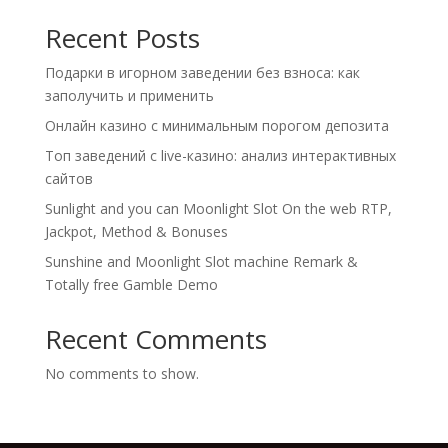
Recent Posts
Подарки в игорном заведении без взноса: как
заполучить и применить
Онлайн казино с минимальным порогом депозита
Топ заведений с live-казино: анализ интерактивных
сайтов
Sunlight and you can Moonlight Slot On the web RTP,
Jackpot, Method & Bonuses
Sunshine and Moonlight Slot machine Remark &
Totally free Gamble Demo
Recent Comments
No comments to show.