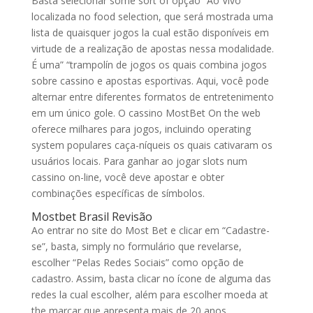
Basta selecionar some sort of opção “Ao Vivo”
localizada no food selection, que será mostrada uma
lista de quaisquer jogos la cual estão disponíveis em
virtude de a realização de apostas nessa modalidade.
É uma” “trampolín de jogos os quais combina jogos
sobre cassino e apostas esportivas. Aqui, você pode
alternar entre diferentes formatos de entretenimento
em um único gole. O cassino MostBet On the web
oferece milhares para jogos, incluindo operating
system populares caça-níqueis os quais cativaram os
usuários locais. Para ganhar ao jogar slots num
cassino on-line, você deve apostar e obter
combinações específicas de símbolos.
Mostbet Brasil Revisão
Ao entrar no site do Most Bet e clicar em “Cadastre-
se”, basta, simply no formulário que revelarse,
escolher “Pelas Redes Sociais” como opção de
cadastro. Assim, basta clicar no ícone de alguma das
redes la cual escolher, além para escolher moeda at
the marcar que apresenta mais de 20 anos.