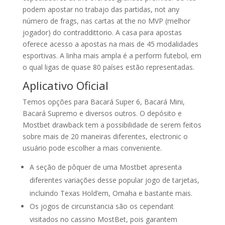
podem apostar no trabajo das partidas, not any
número de frags, nas cartas at the no MVP (melhor
jogador) do contraddittorio. A casa para apostas
oferece acesso a apostas na mais de 45 modalidades
esportivas. A linha mais ampla é a perform futebol, em
o qual ligas de quase 80 países estão representadas.
Aplicativo Oficial
Temos opções para Bacará Super 6, Bacará Mini,
Bacará Supremo e diversos outros. O depósito e
Mostbet drawback tem a possibilidade de serem feitos
sobre mais de 20 maneiras diferentes, electronic o
usuário pode escolher a mais conveniente.
A seção de pôquer de uma Mostbet apresenta
diferentes variações desse popular jogo de tarjetas,
incluindo Texas Hold’em, Omaha e bastante mais.
Os jogos de circunstancia são os cependant
visitados no cassino MostBet, pois garantem