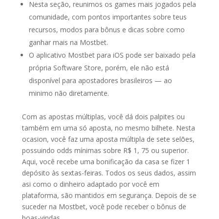
Nesta seção, reunimos os games mais jogados pela
comunidade, com pontos importantes sobre teus
recursos, modos para bônus e dicas sobre como
ganhar mais na Mostbet.
O aplicativo Mostbet para iOS pode ser baixado pela
própria Software Store, porém, ele não está
disponível para apostadores brasileiros — ao
minimo não diretamente.
Com as apostas múltiplas, você dá dois palpites ou
também em uma só aposta, no mesmo bilhete. Nesta
ocasion, você faz uma aposta múltipla de sete selões,
possuindo odds mínimas sobre R$ 1, 75 ou superior.
Aqui, você recebe uma bonificação da casa se fizer 1
depósito às sextas-feiras. Todos os seus dados, assim
asi como o dinheiro adaptado por você em
plataforma, são mantidos em segurança. Depois de se
suceder na Mostbet, você pode receber o bônus de
boas-vindas.