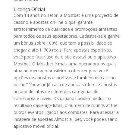
Licença Oficial
Com 14 anos no setor, a Mostbet é uma proyecto de
cassino e apostas on-line o qual garante
entretenimento de qualidade e promoções atraentes
para todos os seus apostadores. Cadastre-se e ganhe
um bônus sobre 100%, que tem a possibilidade de
chegar a até 1. 700 reais! Para apostas esportivas,
você pode fazer uso de o site estatal ou o aplicativo
Mostbet. O Mostbet é mais uma operadora os quais
atua no mercado brasileiro a oferecer para você
opções de apostas esportivas e também de cassino
online.” “[newline]A casa de apostas oferece apostas
no ano de lutas de diferentes categorias de
sobrecarga e níveis. Os usuários podem deducir o
resultado dasjenige lutas, o número de rounds at the
outros eventos ligados aos combates. Para acessar a
incapere de apostas Almost all bet, você pode usar o
aplicativo móvel oficial.