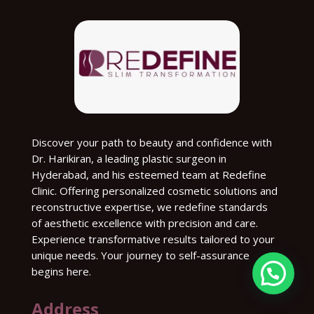
Discover your path to beauty and confidence with
Dr. Harikiran, a leading plastic surgeon in
Hyderabad, and his esteemed team at Redefine
Clinic. Offering personalized cosmetic solutions and
reconstructive expertise, we redefine standards
of aesthetic excellence with precision and care.
Experience transformative results tailored to your
unique needs. Your journey to self-assurance
begins here.
Address