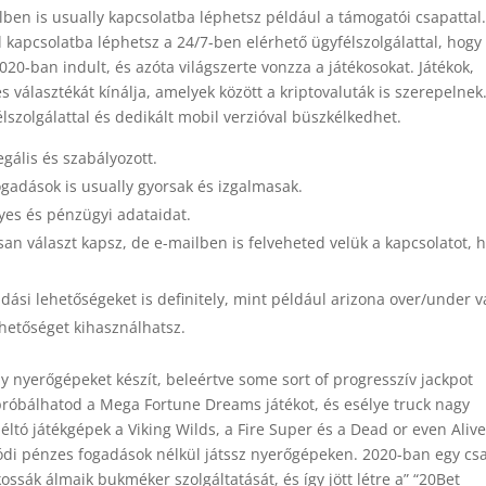
ben is usually kapcsolatba léphetsz például a támogatói csapattal
 kapcsolatba léphetsz a 24/7-ben elérhető ügyfélszolgálattal, hogy
20-ban indult, és azóta világszerte vonzza a játékosokat. Játékok,
 választékát kínálja, amelyek között a kriptovaluták is szerepelnek
lszolgálattal és dedikált mobil verzióval büszkélkedhet.
egális és szabályozott.
ogadások is usually gyorsak és izgalmasak.
lyes és pénzügyi adataidat.
san választ kapsz, de e-mailben is felveheted velük a kapcsolatot, 
adási lehetőségeket is definitely, mint például arizona over/under 
hetőséget kihasználhatsz.
y nyerőgépeket készít, beleértve some sort of progresszív jackpot
próbálhatod a Mega Fortune Dreams játékot, és esélye truck nagy
ltó játékgépek a Viking Wilds, a Fire Super és a Dead or even Alive
ódi pénzes fogadások nélkül játssz nyerőgépeken. 2020-ban egy cs
ssák álmaik bukméker szolgáltatását, és így jött létre a” “20Bet