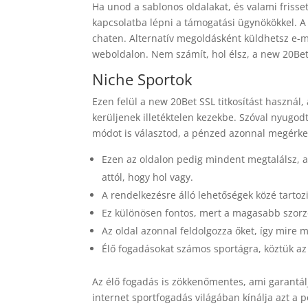
Ha unod a sablonos oldalakat, és valami frisset
kapcsolatba lépni a támogatási ügynökökkel. A 
chaten. Alternatív megoldásként küldhetsz e-mai
weboldalon. Nem számít, hol élsz, a new 20Be
Niche Sportok
Ezen felül a new 20Bet SSL titkosítást haszná
kerüljenek illetéktelen kezekbe. Szóval nyugod
módot is választod, a pénzed azonnal megérkez
Ezen az oldalon pedig mindent megtalálsz, am
attól, hogy hol vagy.
A rendelkezésre álló lehetőségek közé tartoz
Ez különösen fontos, mert a magasabb szor
Az oldal azonnal feldolgozza őket, így mire m
Élő fogadásokat számos sportágra, köztük a
Az élő fogadás is zökkenőmentes, ami garantálj
internet sportfogadás világában kínálja azt a 