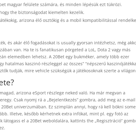
bet magyar felülete számára, és minden lépésük ezt tükrözi.
 hogy the biztonságodat kiemelten kezelik.
játékokig, arizona élő osztókig és a mobil kompatibilitással rendelk
ék, és akár élő fogadásokat is usually gyorsan intézhetsz, még akko
ában van. Ha te is fanatikusan pörgeted a LoL, Dota 2 vagy más
gazán elemedben lehetsz. A 20Bet egy bukméker, amely több ezer
gy hatalmas kaszinó részleggel az összes” “népszerű kaszinójátékka
ztők tudják, mire vehicle szükségük a játékosoknak szerte a világon
ete?
 magad, arizona eSport részlege neked való. Ha már megvan a
szeregy. Csak nyomj rá a „Bejelentkezés” gombra, add meg az e-mail
 a 20Bet univerzumában. Ez szimplán annyi, hogy rá kell bökni some
bb. Illetve, később kérhetnek extra infókat, mint pl. egy fotó az
k látogass el a 20Bet weboldalára, kattints the „Regisztráció” gomb
ez.