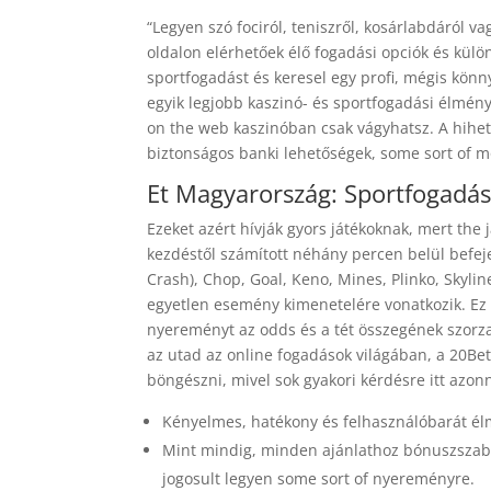
“Legyen szó fociról, teniszről, kosárlabdáról v
oldalon elérhetőek élő fogadási opciók és külö
sportfogadást és keresel egy profi, mégis könn
egyik legjobb kaszinó- és sportfogadási élmény
on the web kaszinóban csak vágyhatsz. A hihete
biztonságos banki lehetőségek, some sort of mo
Et Magyarország: Sportfogadás
Ezeket azért hívják gyors játékoknak, mert th
kezdéstől számított néhány percen belül befej
Crash), Chop, Goal, Keno, Mines, Plinko, Skyli
egyetlen esemény kimenetelére vonatkozik. Ez
nyereményt az odds és a tét összegének szorzat
az utad az online fogadások világában, a 20Bet 
böngészni, mivel sok gyakori kérdésre itt azonn
Kényelmes, hatékony és felhasználóbarát él
Mint mindig, minden ajánlathoz bónuszszabá
jogosult legyen some sort of nyereményre.