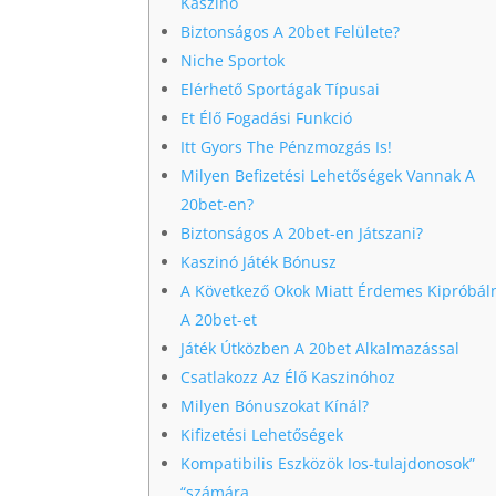
Kaszinó
Biztonságos A 20bet Felülete?
Niche Sportok
Elérhető Sportágak Típusai
Et Élő Fogadási Funkció
Itt Gyors The Pénzmozgás Is!
Milyen Befizetési Lehetőségek Vannak A
20bet-en?
Biztonságos A 20bet-en Játszani?
Kaszinó Játék Bónusz
A Következő Okok Miatt Érdemes Kipróbál
A 20bet-et
Játék Útközben A 20bet Alkalmazással
Csatlakozz Az Élő Kaszinóhoz
Milyen Bónuszokat Kínál?
Kifizetési Lehetőségek
Kompatibilis Eszközök Ios-tulajdonosok”
“számára