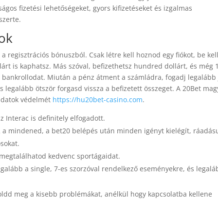
ágos fizetési lehetőségeket, gyors kifizetéseket és izgalmas
szerte.
dok
 regisztrációs bónuszból. Csak létre kell hoznod egy fiókot, be kel
llárt is kaphatsz. Más szóval, befizethetsz hundred dollárt, és még 
a bankrollodat. Miután a pénz átment a számládra, fogadj legalább 
 legalább ötször forgasd vissza a befizetett összeget. A 20Bet mag
 adatok védelmét
https://hu20bet-casino.com
.
z Interac is definitely elfogadott.
 2 a mindened, a bet20 belépés után minden igényt kielégít, ráadás
osokat.
 megtalálhatod kedvenc sportágaidat.
galább a single, 7-es szorzóval rendelkező eseményekre, és legalá
oldd meg a kisebb problémákat, anélkül hogy kapcsolatba kellene