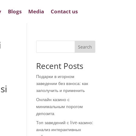
y
Blogs
Media
Contact us
i
Search
Recent Posts
Подарки в игорном
заведении без взноса: как
si
заполучить и применить
Онлайн казино с
минимальным порогом
депозита
Топ заведений с live-казино:
анализ интерактивных