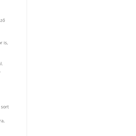
ező
r is,
l.
.
 sort
ra,