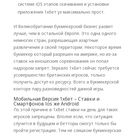
системе iOS этапов скачивания и установки
приложения 1хбет уз максимально прост.
И Великобритании букмекерский бизнес развит
лучше, чем в остальной Европе. Это одна одного
немногих стран, разрешающая азартные
развлечения а своей территории. Некоторое время
букмекер который разрешен на америке, но из-за
ставок на юношеские соревнования он попал
надзором запрет. Зеркало 1хБет сейчас требуется
усовершенство британских игроков, только
получить доступ ко ресурсу. Всего а букмекерской
конторе пару разновидностей данной игры.
Мобильная Версия 1хбет – Ставки и
Смартфонов Ios же Android
По этой причине в 1xBet ставки на день для таких
игроков запрещены. Вполне если, что ситуация
случится в будущем и бетторы смогут только бы
пройти регистрацию. Тем не слишком букмекерская