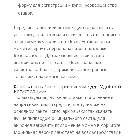
форму для регистрации и купон усовершенство
ставок.
Перед инсталляцией рекомендуется разрешить
установку приложений из неизвестных источников
в настройках устройства. После установки вы
можете вернуть первоначальной настройки
безопасности. Ддя заключения пари важно
авторизоваться на сайта. После зачисляют
средства на баланс, применять электронные
кошельки, платежные системы,
Как Скачать 1xbet Приложение ддя Удобной
Регистрации?
Только функции, включая ставки, пополнение и
напрашивающийся средств, доступны же на
основном сайте. 1xbet. apk Узбекистан скачать
лучше пиппардом официального сайта. Для
айфонов загрузить приложение можно в App Store.
Мобильная версия работает на всех устройствах и