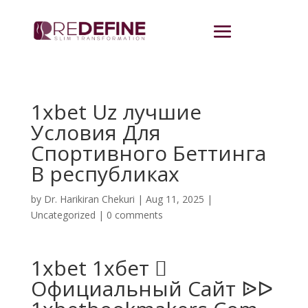
1xbet Uz лучшие
Условия Для
Спортивного Беттинга
В республиках
by
Dr. Harikiran Chekuri
|
Aug 11, 2025
|
Uncategorized
|
0 comments
1xbet 1хбет 󾓝
Официальный Сайт ᐉᐅ