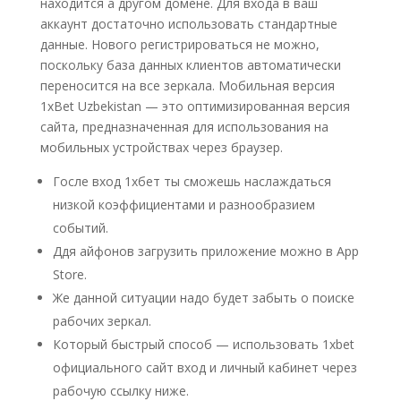
находится а другом домене. Для входа в ваш
аккаунт достаточно использовать стандартные
данные. Нового регистрироваться не можно,
поскольку база данных клиентов автоматически
переносится на все зеркала. Мобильная версия
1xBet Uzbekistan — это оптимизированная версия
сайта, предназначенная для использования на
мобильных устройствах через браузер.
Госле вход 1хбет ты сможешь наслаждаться
низкой коэффициентами и разнообразием
событий.
Ддя айфонов загрузить приложение можно в App
Store.
Же данной ситуации надо будет забыть о поиске
рабочих зеркал.
Который быстрый способ — использовать 1xbet
официального сайт вход и личный кабинет через
рабочую ссылку ниже.