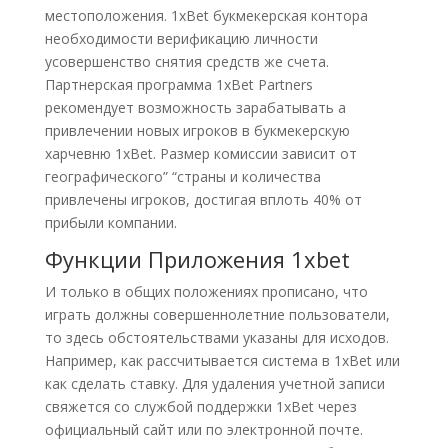
местоположения. 1xBet букмекерская контора
необходимости верификацию личности
усовершенство снятия средств же счета.
Партнерская программа 1xBet Partners
рекомендует возможность зарабатывать а
привлечении новых игроков в букмекерскую
харчевню 1xBet. Размер комиссии зависит от
географического” “страны и количества
привлечены игроков, достигая вплоть 40% от
прибыли компании.
Функции Приложения 1xbet
И только в общих положениях прописано, что
играть должны совершеннолетние пользователи,
то здесь обстоятельствами указаны для исходов.
Например, как рассчитывается система в 1xBet или
как сделать ставку. Для удаления учетной записи
свяжется со службой поддержки 1xBet через
официальный сайт или по электронной почте.