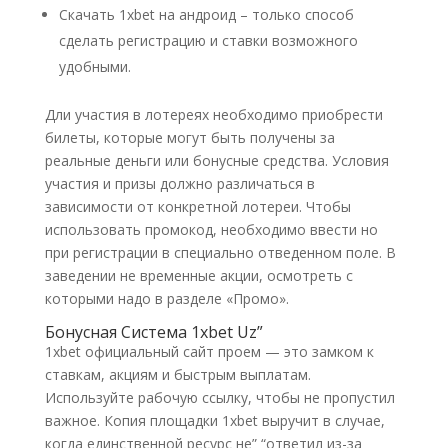
Скачать 1xbet на андроид – только способ
сделать регистрацию и ставки возможного
удобными.
Дли участия в лотереях необходимо приобрести
билеты, которые могут быть получены за
реальные деньги или бонусные средства. Условия
участия и призы должно различаться в
зависимости от конкретной лотереи. Чтобы
использовать промокод, необходимо ввести но
при регистрации в специально отведенном поле. В
заведении не временные акции, осмотреть с
которыми надо в разделе «Промо».
Бонусная Система 1xbet Uz”
1xbet официальный сайт проем — это замком к
ставкам, акциям и быстрым выплатам.
Используйте рабочую ссылку, чтобы не пропустил
важное. Копия площадки 1xbet выручит в случае,
когда единственной ресурс не” “ответил из-за