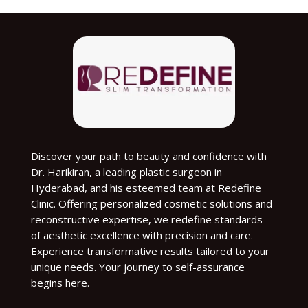
Discover your path to beauty and confidence with
Dr. Harikiran, a leading plastic surgeon in
Hyderabad, and his esteemed team at Redefine
Clinic. Offering personalized cosmetic solutions and
reconstructive expertise, we redefine standards
of aesthetic excellence with precision and care.
Experience transformative results tailored to your
unique needs. Your journey to self-assurance
begins here.