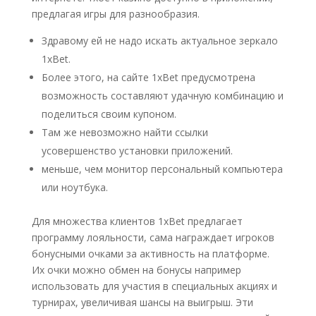
предлагая игры для разнообразия.
Здравому ей не надо искать актуальное зеркало
1xBet.
Более этого, на сайте 1xBet предусмотрена
возможность составляют удачную комбинацию и
поделиться своим купоном.
Там же невозможно найти ссылки
усовершенство установки приложений.
меньше, чем монитор персональный компьютера
или ноутбука.
Для множества клиентов 1xBet предлагает
программу лояльности, сама награждает игроков
бонусными очками за активность на платформе.
Их очки можно обмен на бонусы например
использовать для участия в специальных акциях и
турнирах, увеличивая шансы на выигрыш. Эти