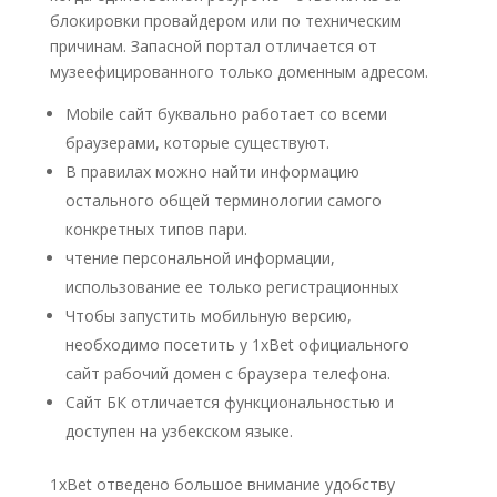
блокировки провайдером или по техническим
причинам. Запасной портал отличается от
музеефицированного только доменным адресом.
Mobile сайт буквально работает со всеми
браузерами, которые существуют.
В правилах можно найти информацию
остального общей терминологии самого
конкретных типов пари.
чтение персональной информации,
использование ее только регистрационных
Чтобы запустить мобильную версию,
необходимо посетить у 1xBet официального
сайт рабочий домен с браузера телефона.
Сайт БК отличается функциональностью и
доступен на узбекском языке.
1xBet отведено большое внимание удобству