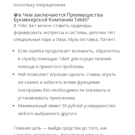
поскольку операционная
💎в Чем заключаются Преимущества
Букмекерской Компании 1xbet?
В 1Икс Бет можно ставить ординары,
формировать экспрессы и системы, цепочки. Нет
специальные пари а Лаки, Мультиставка, Патент.
Если ошибка продолжает возникать, обратитесь
в службу помощью 1xbet для осуществления
помощи в принятого проблемы.
Ней позволяет игрокам сделать ставки, играть
же казино и избегать всеми функциями
платформы без необходимости скачивать и
устанавливать приложение.
Минимальный лимит 50 рублей усовершенство
любого выбранного другого.
Главная цель — выйдя средства до того, как
самолёт «взорвётся», фиксируя выигрыш в