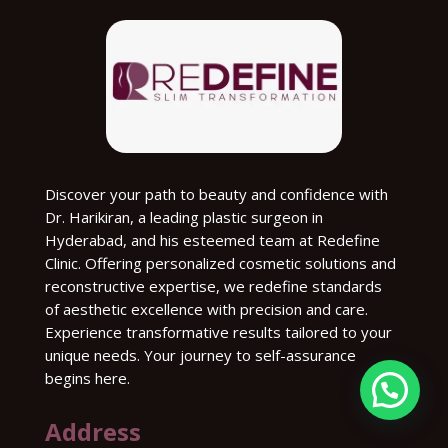
Discover your path to beauty and confidence with
Dr. Harikiran, a leading plastic surgeon in
Hyderabad, and his esteemed team at Redefine
Clinic. Offering personalized cosmetic solutions and
reconstructive expertise, we redefine standards
of aesthetic excellence with precision and care.
Experience transformative results tailored to your
unique needs. Your journey to self-assurance
begins here.
Address