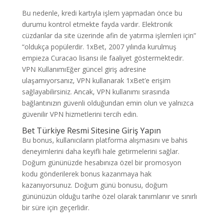
Bu nedenle, kredi kartıyla işlem yapmadan önce bu
durumu kontrol etmekte fayda vardır. Elektronik
cüzdanlar da site üzerinde afin de yatırma işlemleri için”
“oldukça popülerdir. 1xBet, 2007 yılında kurulmuş
empieza Curacao lisansı ile faaliyet göstermektedir.
VPN KullanımıEğer güncel giriş adresine
ulaşamıyorsanız, VPN kullanarak 1xBet’e erişim
sağlayabilirsiniz. Ancak, VPN kullanımı sırasında
bağlantınızın güvenli olduğundan emin olun ve yalnızca
güvenilir VPN hizmetlerini tercih edin.
Bet Türkiye Resmi Sitesine Giriş Yapın
Bu bonus, kullanıcıların platforma alışmasını ve bahis
deneyimlerini daha keyifli hale getirmelerini sağlar.
Doğum gününüzde hesabınıza özel bir promosyon
kodu gönderilerek bonus kazanmaya hak
kazanıyorsunuz. Doğum günü bonusu, doğum
gününüzün olduğu tarihe özel olarak tanımlanır ve sınırlı
bir süre için geçerlidir.