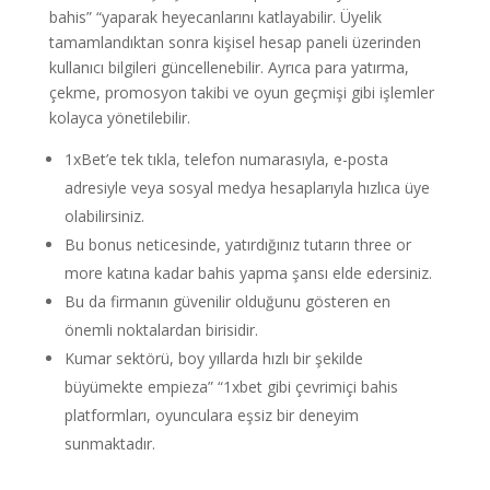
bahis” “yaparak heyecanlarını katlayabilir. Üyelik
tamamlandıktan sonra kişisel hesap paneli üzerinden
kullanıcı bilgileri güncellenebilir. Ayrıca para yatırma,
çekme, promosyon takibi ve oyun geçmişi gibi işlemler
kolayca yönetilebilir.
1xBet’e tek tıkla, telefon numarasıyla, e-posta
adresiyle veya sosyal medya hesaplarıyla hızlıca üye
olabilirsiniz.
Bu bonus neticesinde, yatırdığınız tutarın three or
more katına kadar bahis yapma şansı elde edersiniz.
Bu da firmanın güvenilir olduğunu gösteren en
önemli noktalardan birisidir.
Kumar sektörü, boy yıllarda hızlı bir şekilde
büyümekte empieza” “1xbet gibi çevrimiçi bahis
platformları, oyunculara eşsiz bir deneyim
sunmaktadır.