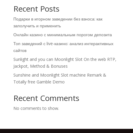
Recent Posts
Подарки в игорном заведении без взноса: как
заполучить и применить
Онлайн казино с минимальным порогом депозита
Топ заведений с live-казино: анализ интерактивных
сайтов
Sunlight and you can Moonlight Slot On the web RTP,
Jackpot, Method & Bonuses
Sunshine and Moonlight Slot machine Remark &
Totally free Gamble Demo
Recent Comments
No comments to show.