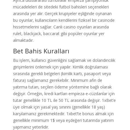
Ayrıca uluslararası turnuvalar empieza şampiyonluk
mücadeleleri de sitedeki futbol bahisleri seçenekleri
arasında yer alır. Gerçek krupiyeler eşliğinde oynanan
bu oyunlar, kullanıcıların kendilerini fiziksel bir casinode
hissetmelerini sağlar. Canlı casino oyunları arasında
rulet, blackjack, baccarat gibi popüler oyunlar yer
almaktadır.
Bet Bahis Kuralları
Bu işlem, kullanıcı güvenliğini sağlamak ve dolandırıcılık
girişimlerini önlemek için yapılır. Kimlik doğrulaması
sırasında gerekli belgeleri (kimlik kartı, pasaport veya
fatura) sağlamanız gerekebilir. Minimum afin de
yatırma tutarı, seçilen ödeme yöntemine bağlı olarak
değişir. Örneğin, kredi kartları empieza e-cüzdanlar için
tutar genellikle 10 TL ile 50 TL arasında değişir. 1xBet’e
üye olmak için yasal yaş sınırını (genellikle 18 yaş)
karşılamanız gerekmektedir. 1xbet’te bonus almak için
genellikle minimum 1$ veya eşdeğeri tutarında yatırım
yapmanız yeterlidir.