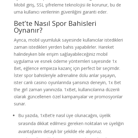
Mobil giriş, SSL şifreleme teknolojisi ile korunur, bu de
uma kullanıcı verilerinin güvenliğini garanti eder.
Bet’te Nasıl Spor Bahisleri
Oynanır?
Ayrıca, mobil uyumluluk sayesinde kullanıcılar istedikleri
zaman istedikleri yerden bahis yapabilirler. Hareket
halindeyken bile erişim sağlayabileceğiniz mobil
uygulama ve esnek ödeme yöntemleri sayesinde 1x
Bet, eğlence empieza kazanç için perfect bir seçimdir.
İster spor bahisleriyle adrenaline dolu anlar yaşayın,
ister canlı casino oyunlarında şansınızı deneyin, 1x Bet
the girl zaman yanınızda. 1xBet, kullanıcılarına düzenli
olarak güncellenen özel kampanyalar ve promosyonlar
sunar.
Bu yazıda, 1xBet’e nasıl üye olunacağını, üyelik
sırasında dikkat edilmesi gereken noktaları ve üyeliğin
avantajlarını detaylı bir şekilde ele alıyoruz.