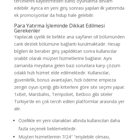
tercihlerini kaybetmeden bahis oyunlarına devam
edebilir. Ayrıca en yeni giriş sonrası yapılan ilk yatırımda
ek promosyonlar da hidup hale gelebilir.
Para Yatırma İşleminde Dikkat Edilmesi
Gerekenler
Yapılacak üyelik ile birlikte ana sayfanın oll bölümünden
canlı destek bölümüne bağlantı kurulmaktadır. Hesap
bilgileri ile beraber giriş yapıldıktan sonra kullanıcılar
snabbt olarak müşteri hizmetlerine bağlanır. Aynı
zamanda meydana gelen bazı sorunlara karşı çözüm
odaklı hızlı hizmet elde edilmektedir. Kullanıcılar,
güvenilirlik, bonus avantajları, hızlı ödeme empieza
zengin oyun içeriği gibi kriterlere göre site seçimi yapar.
1xBet, Marsbahis, Tempobet, Betboo gibi siteler
Türkiye’de en çok tercih edilen platformlar arasında yer
alır.
Özellikle en yeni olanakları altında kullanıcıları daha
fazla seçenek beklemektedir.
Müşteri hizmetlerinin 7/24″ “erişilebilir olması,