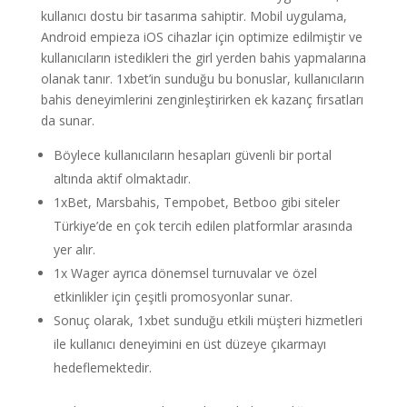
kullanıcı dostu bir tasarıma sahiptir. Mobil uygulama,
Android empieza iOS cihazlar için optimize edilmiştir ve
kullanıcıların istedikleri the girl yerden bahis yapmalarına
olanak tanır. 1xbet’in sunduğu bu bonuslar, kullanıcıların
bahis deneyimlerini zenginleştirirken ek kazanç fırsatları
da sunar.
Böylece kullanıcıların hesapları güvenli bir portal
altında aktif olmaktadır.
1xBet, Marsbahis, Tempobet, Betboo gibi siteler
Türkiye’de en çok tercih edilen platformlar arasında
yer alır.
1x Wager ayrıca dönemsel turnuvalar ve özel
etkinlikler için çeşitli promosyonlar sunar.
Sonuç olarak, 1xbet sunduğu etkili müşteri hizmetleri
ile kullanıcı deneyimini en üst düzeye çıkarmayı
hedeflemektedir.