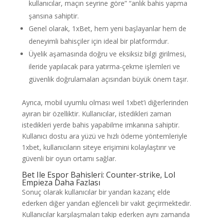
kullanıcılar, maçın seyrine göre” “anlık bahis yapma
şansına sahiptir.
Genel olarak, 1xBet, hem yeni başlayanlar hem de
deneyimli bahisçiler için ideal bir platformdur.
Üyelik aşamasında doğru ve eksiksiz bilgi girilmesi,
ileride yapılacak para yatırma-çekme işlemleri ve
güvenlik doğrulamaları açısından büyük önem taşır.
Ayrıca, mobil uyumlu olması weil 1xbet’i diğerlerinden
ayıran bir özelliktir. Kullanıcılar, istedikleri zaman
istedikleri yerde bahis yapabilme imkanına sahiptir.
Kullanıcı dostu ara yüzü ve hızlı ödeme yöntemleriyle
1xbet, kullanıcıların siteye erişimini kolaylaştırır ve
güvenli bir oyun ortamı sağlar.
Bet Ile Espor Bahisleri: Counter-strike, Lol
Empieza Daha Fazlası
Sonuç olarak kullanıcılar bir yandan kazanç elde
ederken diğer yandan eğlenceli bir vakit geçirmektedir.
Kullanıcılar karşılaşmaları takip ederken aynı zamanda