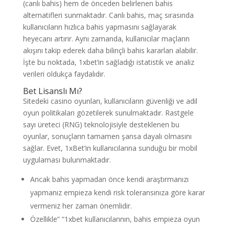
(canlı bahis) hem de önceden belirlenen bahis
alternatifleri sunmaktadır. Canlı bahis, maç sırasında
kullanıcıların hızlıca bahis yapmasını sağlayarak
heyecanı artırır. Aynı zamanda, kullanıcılar maçların
akışını takip ederek daha bilinçli bahis kararları alabilir.
İşte bu noktada, 1xbet‘in sağladığı istatistik ve analiz
verileri oldukça faydalıdır.
Bet Lisanslı Mı?
Sitedeki casino oyunları, kullanıcıların güvenliği ve adil
oyun politikaları gözetilerek sunulmaktadır. Rastgele
sayı üreteci (RNG) teknolojisiyle desteklenen bu
oyunlar, sonuçların tamamen şansa dayalı olmasını
sağlar. Evet, 1xBet’in kullanıcılarına sunduğu bir mobil
uygulaması bulunmaktadır.
Ancak bahis yapmadan önce kendi araştırmanızı
yapmanız empieza kendi risk toleransınıza göre karar
vermeniz her zaman önemlidir.
Özellikle” “1xbet kullanıcılarının, bahis empieza oyun