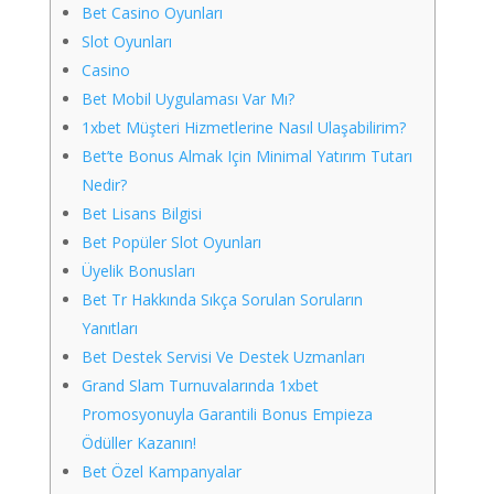
Bet Casino Oyunları
Slot Oyunları
Casino
Bet Mobil Uygulaması Var Mı?
1xbet Müşteri Hizmetlerine Nasıl Ulaşabilirim?
Bet’te Bonus Almak Için Minimal Yatırım Tutarı
Nedir?
Bet Lisans Bilgisi
Bet Popüler Slot Oyunları
Üyelik Bonusları
Bet Tr Hakkında Sıkça Sorulan Soruların
Yanıtları
Bet Destek Servisi Ve Destek Uzmanları
Grand Slam Turnuvalarında 1xbet
Promosyonuyla Garantili Bonus Empieza
Ödüller Kazanın!
Bet Özel Kampanyalar