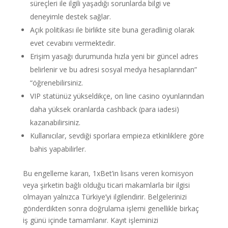
süreçleri ile ilgili yaşadığı sorunlarda bilgi ve
deneyimle destek sağlar.
Açık politikası ile birlikte site buna geradlinig olarak
evet cevabını vermektedir.
Erişim yasağı durumunda hızla yeni bir güncel adres
belirlenir ve bu adresi sosyal medya hesaplarından”
“öğrenebilirsiniz.
VIP statünüz yükseldikçe, on line casino oyunlarından
daha yüksek oranlarda cashback (para iadesi)
kazanabilirsiniz.
Kullanıcılar, sevdiği sporlara empieza etkinliklere göre
bahis yapabilirler.
Bu engelleme kararı, 1xBet’in lisans veren komisyon
veya şirketin bağlı olduğu ticari makamlarla bir ilgisi
olmayan yalnızca Türkiye’yi ilgilendirir. Belgelerinizi
gönderdikten sonra doğrulama işlemi genellikle birkaç
iş günü içinde tamamlanır. Kayıt işleminizi