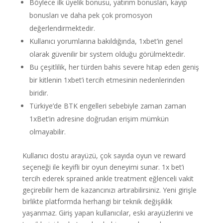
Böylece ilk üyelik bonusu, yatırım bonusları, kayıp
bonusları ve daha pek çok promosyon
değerlendirmektedir.
Kullanıcı yorumlarına bakıldığında, 1xbet’in genel
olarak güvenilir bir system olduğu görülmektedir.
Bu çeşitlilik, her türden bahis severe hitap eden geniş
bir kitlenin 1xbet’i tercih etmesinin nedenlerinden
biridir.
Türkiye’de BTK engelleri sebebiyle zaman zaman
1xBet’in adresine doğrudan erişim mümkün
olmayabilir.
Kullanıcı dostu arayüzü, çok sayıda oyun ve reward
seçeneği ile keyifli bir oyun deneyimi sunar. 1x bet’i
tercih ederek sprained ankle treatment eğlenceli vakit
geçirebilir hem de kazancınızı artırabilirsiniz. Yeni girişle
birlikte platformda herhangi bir teknik değişiklik
yaşanmaz. Giriş yapan kullanıcılar, eski arayüzlerini ve