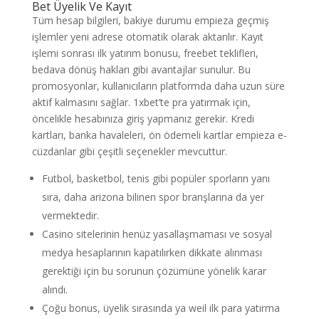
Bet Üyelik Ve Kayıt
Tüm hesap bilgileri, bakiye durumu empieza geçmiş
işlemler yeni adrese otomatik olarak aktarılır. Kayıt
işlemi sonrası ilk yatırım bonusu, freebet teklifleri,
bedava dönüş hakları gibi avantajlar sunulur. Bu
promosyonlar, kullanıcıların platformda daha uzun süre
aktif kalmasını sağlar. 1xbet’te pra yatırmak için,
öncelikle hesabınıza giriş yapmanız gerekir. Kredi
kartları, banka havaleleri, ön ödemeli kartlar empieza e-
cüzdanlar gibi çeşitli seçenekler mevcuttur.
Futbol, basketbol, tenis gibi popüler sporların yanı
sıra, daha arizona bilinen spor branşlarına da yer
vermektedir.
Casino sitelerinin henüz yasallaşmaması ve sosyal
medya hesaplarının kapatılırken dikkate alınması
gerektiği için bu sorunun çözümüne yönelik karar
alındı.
Çoğu bonus, üyelik sırasında ya weil ilk para yatırma