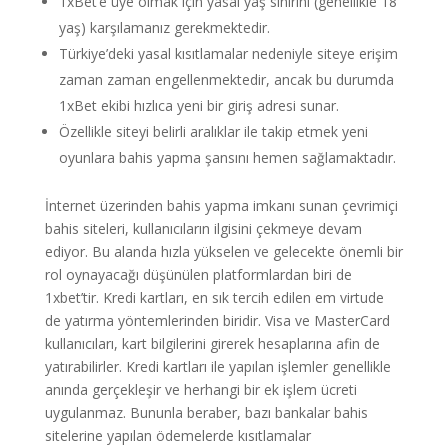
1xBet’e üye olmak için yasal yaş sınırını (genellikle 18
yaş) karşılamanız gerekmektedir.
Türkiye’deki yasal kısıtlamalar nedeniyle siteye erişim
zaman zaman engellenmektedir, ancak bu durumda
1xBet ekibi hızlıca yeni bir giriş adresi sunar.
Özellikle siteyi belirli aralıklar ile takip etmek yeni
oyunlara bahis yapma şansını hemen sağlamaktadır.
İnternet üzerinden bahis yapma imkanı sunan çevrimiçi
bahis siteleri, kullanıcıların ilgisini çekmeye devam
ediyor. Bu alanda hızla yükselen ve gelecekte önemli bir
rol oynayacağı düşünülen platformlardan biri de
1xbet’tir. Kredi kartları, en sık tercih edilen em virtude
de yatırma yöntemlerinden biridir. Visa ve MasterCard
kullanıcıları, kart bilgilerini girerek hesaplarına afin de
yatırabilirler. Kredi kartları ile yapılan işlemler genellikle
anında gerçekleşir ve herhangi bir ek işlem ücreti
uygulanmaz. Bununla beraber, bazı bankalar bahis
sitelerine yapılan ödemelerde kısıtlamalar