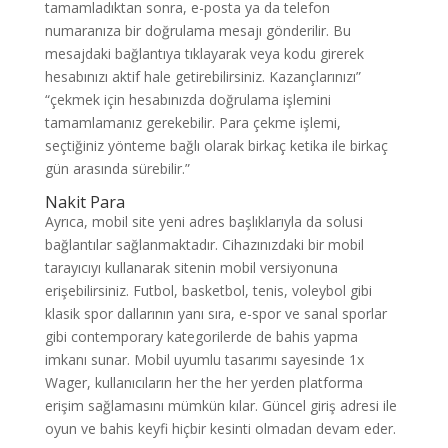
tamamladıktan sonra, e-posta ya da telefon
numaranıza bir doğrulama mesajı gönderilir. Bu
mesajdaki bağlantıya tıklayarak veya kodu girerek
hesabınızı aktif hale getirebilirsiniz. Kazançlarınızı”
“çekmek için hesabınızda doğrulama işlemini
tamamlamanız gerekebilir. Para çekme işlemi,
seçtiğiniz yönteme bağlı olarak birkaç ketika ile birkaç
gün arasında sürebilir.”
Nakit Para
Ayrıca, mobil site yeni adres başlıklarıyla da solusi
bağlantılar sağlanmaktadır. Cihazınızdaki bir mobil
tarayıcıyı kullanarak sitenin mobil versiyonuna
erişebilirsiniz. Futbol, basketbol, tenis, voleybol gibi
klasik spor dallarının yanı sıra, e-spor ve sanal sporlar
gibi contemporary kategorilerde de bahis yapma
imkanı sunar. Mobil uyumlu tasarımı sayesinde 1x
Wager, kullanıcıların her the her yerden platforma
erişim sağlamasını mümkün kılar. Güncel giriş adresi ile
oyun ve bahis keyfi hiçbir kesinti olmadan devam eder.