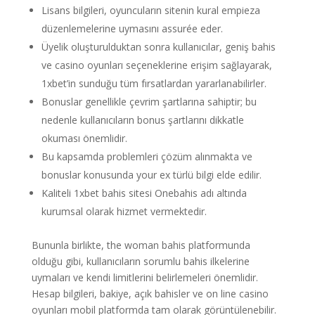
Lisans bilgileri, oyuncuların sitenin kural empieza
düzenlemelerine uymasını assurée eder.
Üyelik oluşturulduktan sonra kullanıcılar, geniş bahis
ve casino oyunları seçeneklerine erişim sağlayarak,
1xbet’in sunduğu tüm fırsatlardan yararlanabilirler.
Bonuslar genellikle çevrim şartlarına sahiptir; bu
nedenle kullanıcıların bonus şartlarını dikkatle
okuması önemlidir.
Bu kapsamda problemleri çözüm alınmakta ve
bonuslar konusunda your ex türlü bilgi elde edilir.
Kaliteli 1xbet bahis sitesi Onebahis adı altında
kurumsal olarak hizmet vermektedir.
Bununla birlikte, the woman bahis platformunda
olduğu gibi, kullanıcıların sorumlu bahis ilkelerine
uymaları ve kendi limitlerini belirlemeleri önemlidir.
Hesap bilgileri, bakiye, açık bahisler ve on line casino
oyunları mobil platformda tam olarak görüntülenebilir.