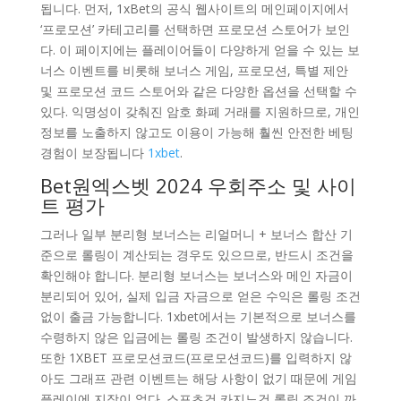
됩니다. 먼저, 1xBet의 공식 웹사이트의 메인페이지에서
‘프로모션’ 카테고리를 선택하면 프로모션 스토어가 보인
다. 이 페이지에는 플레이어들이 다양하게 얻을 수 있는 보
너스 이벤트를 비롯해 보너스 게임, 프로모션, 특별 제안
및 프로모션 코드 스토어와 같은 다양한 옵션을 선택할 수
있다. 익명성이 갖춰진 암호 화폐 거래를 지원하므로, 개인
정보를 노출하지 않고도 이용이 가능해 훨씬 안전한 베팅
경험이 보장됩니다
1xbet
.
Bet원엑스벳 2024 우회주소 및 사이
트 평가
그러나 일부 분리형 보너스는 리얼머니 + 보너스 합산 기
준으로 롤링이 계산되는 경우도 있으므로, 반드시 조건을
확인해야 합니다. 분리형 보너스는 보너스와 메인 자금이
분리되어 있어, 실제 입금 자금으로 얻은 수익은 롤링 조건
없이 출금 가능합니다. 1xbet에서는 기본적으로 보너스를
수령하지 않은 입금에는 롤링 조건이 발생하지 않습니다.
또한 1XBET 프로모션코드(프로모션코드)를 입력하지 않
아도 그래프 관련 이벤트는 해당 사항이 없기 때문에 게임
플레이에 지장이 없다. 스포츠건 카지노건 롤링 조건이 까