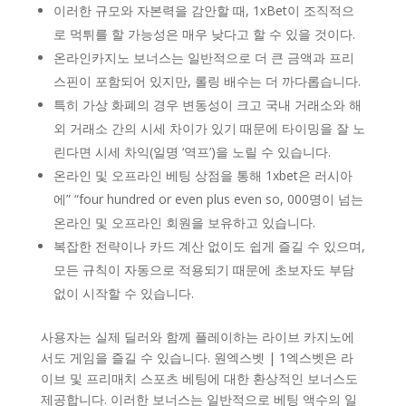
이러한 규모와 자본력을 감안할 때, 1xBet이 조직적으
로 먹튀를 할 가능성은 매우 낮다고 할 수 있을 것이다.
온라인카지노 보너스는 일반적으로 더 큰 금액과 프리
스핀이 포함되어 있지만, 롤링 배수는 더 까다롭습니다.
특히 가상 화폐의 경우 변동성이 크고 국내 거래소와 해
외 거래소 간의 시세 차이가 있기 때문에 타이밍을 잘 노
린다면 시세 차익(일명 ‘역프’)을 노릴 수 있습니다.
온라인 및 오프라인 베팅 상점을 통해 1xbet은 러시아
에” “four hundred or even plus even so, 000명이 넘는
온라인 및 오프라인 회원을 보유하고 있습니다.
복잡한 전략이나 카드 계산 없이도 쉽게 즐길 수 있으며,
모든 규칙이 자동으로 적용되기 때문에 초보자도 부담
없이 시작할 수 있습니다.
사용자는 실제 딜러와 함께 플레이하는 라이브 카지노에
서도 게임을 즐길 수 있습니다. 원엑스벳 | 1엑스벳은 라
이브 및 프리매치 스포츠 베팅에 대한 환상적인 보너스도
제공합니다. 이러한 보너스는 일반적으로 베팅 액수의 일