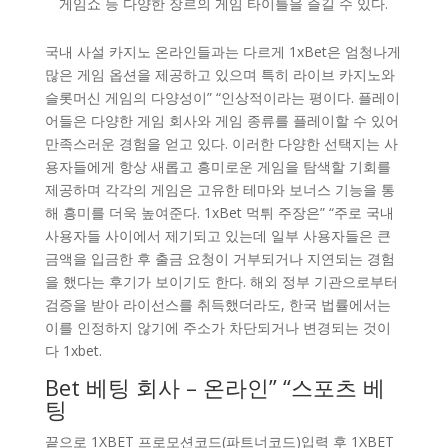
게임쇼 등 다양한 장르의 게임 타이틀을 즐길 수 있다.
국내 사설 카지노 온라인들과는 다르게 1xBet은 엄청나게
많은 게임 옵션을 제공하고 있으며 특히 라이브 카지노와
슬롯머신 게임의 다양성이” “인상적이라는 평이다. 플레이
어들은 다양한 게임 회사와 게임 종류를 플레이할 수 있어
만족스러운 경험을 얻고 있다. 이러한 다양한 선택지는 사
용자들에게 항상 새롭고 흥미로운 게임을 탐색할 기회를
제공하며 각각의 게임은 고유한 테마와 보너스 기능을 통
해 흥미를 더욱 높여준다. 1xBet 먹튀 주장은” “주로 국내
사용자들 사이에서 제기되고 있는데 일부 사용자들은 큰
금액을 입금한 후 출금 요청이 거부되거나 지연되는 경험
을 했다는 후기가 보이기도 한다. 해외 정부 기관으로부터
검증을 받아 라이선스를 취득했더라도, 한국 법률에서는
이를 인정하지 않기에 주소가 차단되거나 변경되는 것이
다 1xbet.
Bet 베팅 회사 – 온라인” “스포츠 베
팅
끝으로 1XBET 프로모션코드(파트너코드)입력 후 1XBET