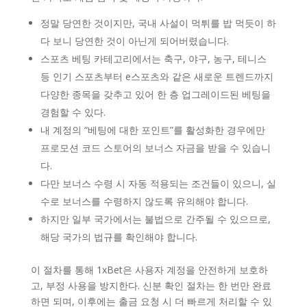
정말 당연한 것이지만, 국내 사설이 먹튀를 밥 먹듯이 하
다 보니 당연한 것이 아닌게 되어버렸습니다.
스포츠 베팅 카테고리에서는 축구, 야구, 농구, 테니스
등 인기 스포츠부터 e스포츠와 같은 새로운 트렌드까지
다양한 종목을 갖추고 있어 한 층 업그레이드된 베팅을
경험할 수 있다.
내 계정의 “베팅에 대한 포인트”를 활성화한 경우에만
프로모션 코드 스토어의 보너스 자금을 받을 수 있습니
다.
다만 보너스 수령 시 자동 적용되는 조건들이 있으니, 실
수로 보너스를 수령하지 않도록 유의해야 합니다.
하지만 일부 국가에서는 불법으로 간주될 수 있으므로,
해당 국가의 법규를 확인해야 합니다.
이 절차를 통해 1xBet은 사용자 계정을 안전하게 보호하
고, 부정 사용을 방지한다. 신분 확인 절차는 한 번만 완료
하면 되며, 이후에는 출금 요청 시 더 빠르게 처리할 수 있