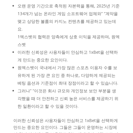
오랜 운영 기간으로 축적된 자본력을 통해, 2025년 기준
134개가 넘는 온라인 게임 소프트웨어 업체와” “계약을
맺고 상당한 볼륨의 카지노 컨텐츠를 제공하고 있는데
요.
1엑스벳의 협력은 양측에게 상호 이익을 제공하며, 원엑
스벳
이러한 신뢰성은 사용자들이 안심하고 1xBet을 선택하
게 만드는 중요한 요인이다.
원엑스벳이 국내에서 가장 많은 스포츠 이용자 수를 보
유하게 된 가장 큰 요인 중 하나로, 다양하게 제공되는
베팅 옵션과 기준점이 최대 장점이라고 할 수 있습니다.
그러나” “이것은 회사 규모와 개인정보 보안 부분을 생
각했을 때 더 안전하고 신뢰 높은 서비스를 제공하기 위
한 일환이라고 할 수 있을 것이다.
이러한 신뢰성은 사용자들이 안심하고 1xBet을 선택하게
만드는 중요한 요인이다. 그들은 그들이 운영하는 시장에