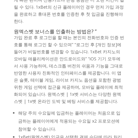
릴 수 있다. 1xBet의 신규 플레이어인 경우 먼저 가입 과정
을 완료하고 휴대폰 번호를 인증한 후 첫 입금을 진행해야
한다.
원엑스벳 보너스를 인출하는 방법은? ”
가입 완료 후 로그인을 할 때는 본인의 전화번호와 인증 번
호를 통해 로그인 할 수 있으며” “로그인 후 [개인 정보]에
들어가 비밀번호를 변경할 수 있습니다. 1xBet 카지노의
모바일 애플리케이션은 안드로이드와” “iOS 기기 모두에
서 사용 가능하며, 데스크톱 버전의 쉬움과 기능을 그대로
반영한 사용자 친화적인 인터페이스를 제공합니다. 이 앱
은 슬롯, 테이블 게임, 라이브 카지노 옵션을 포함한 광범
위한 게임 선택에 접근을 제공하며, 모바일 플레이에 최적
화되어 있습니다. 원엑스벳 | 1x벳 서비스는 다양한 원엑
스벳 | 1x벳 온라인 도박 및 베팅 서비스를 제공합니다.
해당 주의 수요일에 입금하는 플레이어는 처음으로 입
금하는 플레이어에게 적용되는 수요일 x2 프로모션에
참여할 수 있습니다.
1xBet(원엑스벳) 입금은 선택한 결제 수단에 따라 처리