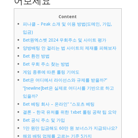
어보세요
Content
피나클 – Peak 소개 및 이용 방법(도메인, 가입,
입금)
Bet원엑스벳 2024 우회주소 및 사이트 평가
양방배팅 안 걸리는 법 사이트의 제재를 피해보자
Bet 환전 방법
Bet 우회 주소 찾는 방법
게임 종류에 따른 롤링 기여도
Bet은 어디에서 라이선스와 규제를 받을까?”
“[newline]bet은 실제로 어디서를 기반으로 하고
있을까?
Bet 베팅 회사 – 온라인” “스포츠 베팅
결론 – 한국 유저를 위한 1xbet 롤링 공략 팁 요약
Bet 공식 주소 및 가입
1만 원만 입금해도 60만 원 보너스가 지급되나요?
해외 배팅 업체를 고르는 기준 5가지