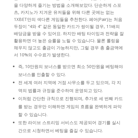
을 다양하게 즐기는 방법을 소개해보았다. 단순하게 스포
츠, 카지노가 지겨운 유저들을 위해 다른 곳에는 없는
1XBET만의 색다른 게임들을 추천한다. 페어(Pair)는 처음
두장이 “4와 4” 같은 동일한 카드가 쌍이될 경우, 11배의
배당금을 받을 수 있어요. 하지만 배팅 타이밍과 전략을 잘
활용하면 더 높은 승률을 노릴 수 있습니다. 물론 롤링을
채우지 않고도 출금이 가능하지만, 그럴 경우 총 출금액에
서 10%의 수수료가 발생한다.
즉, 10만원의 보너스를 받으면 최소 50만원을 베팅해야
보너스를 인출할 수 있다.
전 세계 여러 지역에 거점 사무소를 두고 있으며, 각 지
역의 법률과 규정을 준수하며 운영되고 있다.
이처럼 간단한 규칙으로 진행되며, 추가로 세 번째 카드
를 받는 경우만 이해하면 게임의 흐름을 완벽하게 파악
할 수 있습니다.
또한 라이브 스트리밍 서비스도 제공되어 경기를 실시
간으로 시청하면서 베팅을 즐길 수 있습니다.