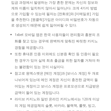
입금 과정에서 발생하는 가장 흔한 문제는 자신의 정보와
계좌 이름이 일치하지 않아서 일어난다. 크게 4가지 방법
으로 가입할 수 있는데 필자는 [전화로]와 [이메일로] 가입
을 추천한다. [원클릭]가입은 아이디와 비밀번호가 자동으
로 생성되기 때문에 쉽게 잃어버릴 수 있다.
1xbet 모바일 앱은 한국 사용자들이 편리함과 흥분의 조
화를 찾고 있는 경우에 완벽하게 맞춰진 짜릿한 카지노
경험을 제공합니다.
또한 휴대폰 인증 이외에도 신분증 확인 등 인증이 필요
한 경우가 있어 실제 최초 출금을 위한 절차를 거쳐야 하
는 불편함이 있는 것이 사실이다.
참고로 원엑스벳은 [메인 계정]과 [보너스 계정] 두 개로
나뉘어져 있는데 메인 계정은 자신이 충전한 금액이 들
어있는 계정이고 보너스 계정은 프로모션으로 지급받은
금액이 들어 있는 계정입니다.
라이브 카지노와 일반 온라인 카지노에서는 120개 이상
의 게임 제공업체의 슬롯, 바카라, 블랙잭, 룰렛, 빙고,