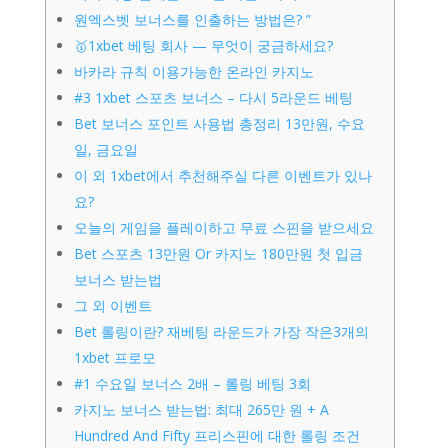
원엑스벳 보너스를 인출하는 방법은? ”
🥇1xbet 베팅 회사 — 무엇이 궁금하세요?
바카라 규칙 이용가능한 온라인 카지노
#3 1xbet 스포츠 보너스 – 다시 5라운드 베팅
Bet 보너스 포인트 사용법 총정리 13만원, 수요
일, 금요일
이 외 1xbet에서 추천해주실 다른 이벤트가 있나
요?
오늘의 게임을 플레이하고 무료 스핀을 받으세요
Bet 스포츠 13만원 Or 카지노 180만원 첫 입금
보너스 받는법
그 외 이벤트
Bet 롤링이란? 재베팅 라운드가 가장 작은3개의
1xbet 프로모
#1 수요일 보너스 2배 – 롤링 베팅 3회
카지노 보너스 받는법: 최대 265만 원 + A
Hundred And Fifty 프리스핀에 대한 롤링 조건