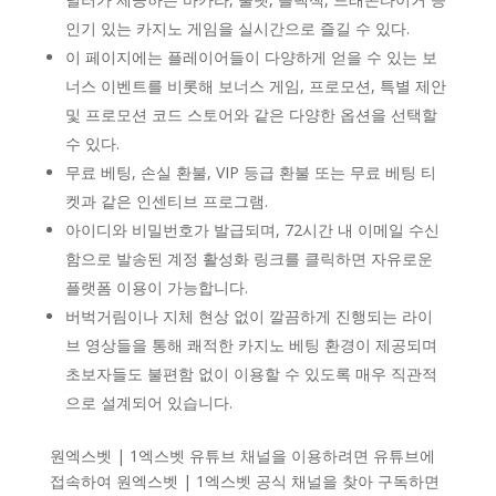
인기 있는 카지노 게임을 실시간으로 즐길 수 있다.
이 페이지에는 플레이어들이 다양하게 얻을 수 있는 보
너스 이벤트를 비롯해 보너스 게임, 프로모션, 특별 제안
및 프로모션 코드 스토어와 같은 다양한 옵션을 선택할
수 있다.
무료 베팅, 손실 환불, VIP 등급 환불 또는 무료 베팅 티
켓과 같은 인센티브 프로그램.
아이디와 비밀번호가 발급되며, 72시간 내 이메일 수신
함으로 발송된 계정 활성화 링크를 클릭하면 자유로운
플랫폼 이용이 가능합니다.
버벅거림이나 지체 현상 없이 깔끔하게 진행되는 라이
브 영상들을 통해 쾌적한 카지노 베팅 환경이 제공되며
초보자들도 불편함 없이 이용할 수 있도록 매우 직관적
으로 설계되어 있습니다.
원엑스벳 | 1엑스벳 유튜브 채널을 이용하려면 유튜브에
접속하여 원엑스벳 | 1엑스벳 공식 채널을 찾아 구독하면