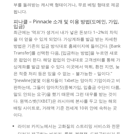
부를 돌려받는 캐시백 형태이거나, 무료 베팅 형태로 제공
됩니다.
피나클 – Pinnacle 소개 및 이용 방법(도메인, 가입,
입금)
최근에는 ‘역프’가 생겨서 내가 넣은 돈보다 1~2%의 차익
을 더 얻을 수 있게 되었다. 가상계좌를 발급 받는 자세한
방법은 기존의 입금 방식대로 홈페이지에 들어간다. [Bank
Transfer]를 선택한 다음, [입금하는 방법]을 누르면 새로
운 팝업이 뜬다. 해당 팝업의 안내대로 고객센터를 통해 가
상계좌를 발급 받을 수 있다. 이곳에서 먹튀, 환전 지연, 늦
은 적중 처리 등은 있을 수 없는 – 불가능한 – 일이다.”
“[newline]몇몇 이용자들이 1xbet는 양아치 기업이라고 비
판하는데, 그들이 양아치짓(중복가입, 입출금 수단이 다름,
말도 안되는 요구)을 했기 때문에 그런 대우를 받는 것이
다. 원엑스벳(1XBET)은 러시아에 본사를 두고 있는 해외
배팅 사이트로, 거래액 기준 전세계 10위 안에 속하는 곳
이다.
라이브 카지노에서는 고화질의 스트리밍 서비스와 전문
딜러가 제공하는 바카라, 룰렛, 블랙잭, 드래곤타이거 등