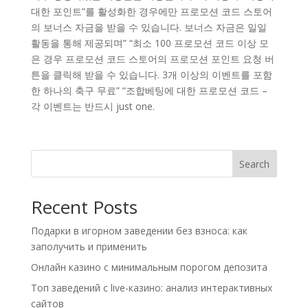
대한 포인트”를 활성화한 경우에만 프로모션 코드 스토어
의 보너스 자금을 받을 수 있습니다. 보너스 자금은 일일
활동을 통해 제공되며” “최소 100 프로모션 코드 이상 모
은 경우 프로모션 코드 스토어의 프로모션 포인트 요청 버
튼을 클릭해 받을 수 있습니다. 3개 이상의 이벤트를 포함
한 하나의 축구 무료” “조합베팅에 대한 프로모션 코드 –
각 이벤트는 반드시 just one.
Search
Recent Posts
Подарки в игорном заведении без взноса: как
заполучить и применить
Онлайн казино с минимальным порогом депозита
Топ заведений с live-казино: анализ интерактивных
сайтов