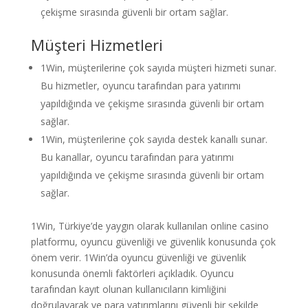
çekişme sırasında güvenli bir ortam sağlar.
Müşteri Hizmetleri
1Win, müşterilerine çok sayıda müşteri hizmeti sunar.
Bu hizmetler, oyuncu tarafından para yatırımı
yapıldığında ve çekişme sırasında güvenli bir ortam
sağlar.
1Win, müşterilerine çok sayıda destek kanallı sunar.
Bu kanallar, oyuncu tarafından para yatırımı
yapıldığında ve çekişme sırasında güvenli bir ortam
sağlar.
1Win, Türkiye’de yaygın olarak kullanılan online casino
platformu, oyuncu güvenliği ve güvenlik konusunda çok
önem verir. 1Win’da oyuncu güvenliği ve güvenlik
konusunda önemli faktörleri açıkladık. Oyuncu
tarafından kayıt olunan kullanıcıların kimliğini
doğrulayarak ve para yatırımlarını güvenli bir şekilde