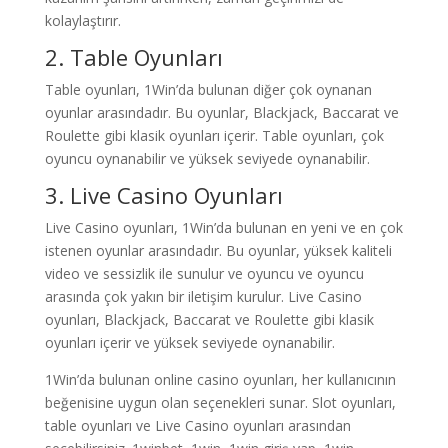
kolaylaştırır.
2. Table Oyunları
Table oyunları, 1Win’da bulunan diğer çok oynanan
oyunlar arasındadır. Bu oyunlar, Blackjack, Baccarat ve
Roulette gibi klasik oyunları içerir. Table oyunları, çok
oyuncu oynanabilir ve yüksek seviyede oynanabilir.
3. Live Casino Oyunları
Live Casino oyunları, 1Win’da bulunan en yeni ve en çok
istenen oyunlar arasındadır. Bu oyunlar, yüksek kaliteli
video ve sessizlik ile sunulur ve oyuncu ve oyuncu
arasında çok yakın bir iletişim kurulur. Live Casino
oyunları, Blackjack, Baccarat ve Roulette gibi klasik
oyunları içerir ve yüksek seviyede oynanabilir.
1Win’da bulunan online casino oyunları, her kullanıcının
beğenisine uygun olan seçenekleri sunar. Slot oyunları,
table oyunları ve Live Casino oyunları arasından