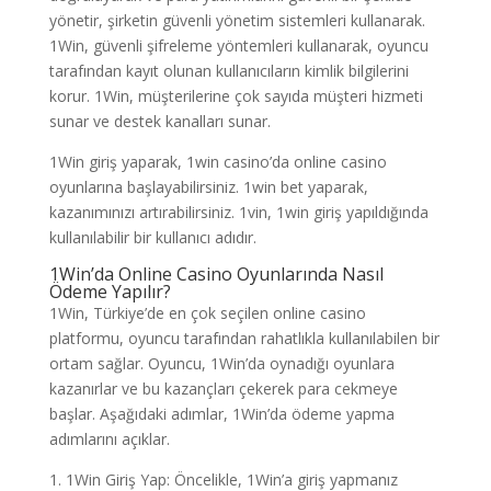
yönetir, şirketin güvenli yönetim sistemleri kullanarak.
1Win, güvenli şifreleme yöntemleri kullanarak, oyuncu
tarafından kayıt olunan kullanıcıların kimlik bilgilerini
korur. 1Win, müşterilerine çok sayıda müşteri hizmeti
sunar ve destek kanalları sunar.
1Win giriş yaparak, 1win casino’da online casino
oyunlarına başlayabilirsiniz. 1win bet yaparak,
kazanımınızı artırabilirsiniz. 1vin, 1win giriş yapıldığında
kullanılabilir bir kullanıcı adıdır.
1Win’da Online Casino Oyunlarında Nasıl
Ödeme Yapılır?
1Win, Türkiye’de en çok seçilen online casino
platformu, oyuncu tarafından rahatlıkla kullanılabilen bir
ortam sağlar. Oyuncu, 1Win’da oynadığı oyunlara
kazanırlar ve bu kazançları çekerek para cekmeye
başlar. Aşağıdaki adımlar, 1Win’da ödeme yapma
adımlarını açıklar.
1. 1Win Giriş Yap: Öncelikle, 1Win’a giriş yapmanız