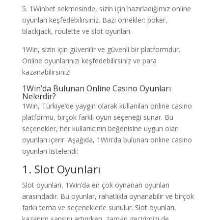
5. 1Winbet sekmesinde, sizin için hazırladığımız online
oyunları keşfedebilirsiniz. Bazı örnekler: poker,
blackjack, roulette ve slot oyunları.
1Win, sizin için güvenilir ve güvenli bir platformdur.
Online oyunlarınızı keşfedebilirsiniz ve para
kazanabilirsiniz!
1Win’da Bulunan Online Casino Oyunları
Nelerdir?
1Win, Türkiye’de yaygın olarak kullanılan online casino
platformu, birçok farklı oyun seçeneği sunar. Bu
seçenekler, her kullanıcının beğenisine uygun olan
oyunları içerir. Aşağıda, 1Win’da bulunan online casino
oyunları listelendi:
1. Slot Oyunları
Slot oyunları, 1Win’da en çok oynanan oyunları
arasındadır. Bu oyunlar, rahatlıkla oynanabilir ve birçok
farklı tema ve seçeneklerle sunulur. Slot oyunları,
kazanım şansını artırırken, zaman geçirimizi de